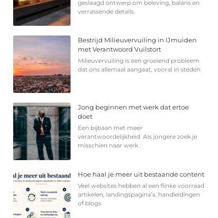
geslaagd ontwerp om beleving, balans en
verrassende details.
Bestrijd Milieuvervuiling in IJmuiden
met Verantwoord Vuilstort
Milieuvervuiling is een groeiend probleem
dat ons allemaal aangaat, vooral in steden
Jong beginnen met werk dat ertoe
doet
Een bijbaan met meer
verantwoordelijkheid Als jongere zoek je
misschien naar werk
Hoe haal je meer uit bestaande content
Veel websites hebben al een flinke voorraad
artikelen, landingspagina’s, handleidingen
of blogs