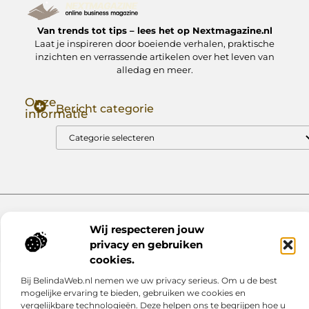
Van trends tot tips – lees het op Nextmagazine.nl
Laat je inspireren door boeiende verhalen, praktische
inzichten en verrassende artikelen over het leven van
alledag en meer.
Onze
Bericht categorie
informatie
Goede Backlinks: Jouw Sleutel tot Hogere Google Rankings
Manieren om Geld te Verdienen met Mijn Website: Zo Zet Jij Je Website om in een Inkomstenbron
Website index
Cookiebeleid (EU)
Wij respecteren jouw
@2025 www.nextmagazine.nl. All Right Reserved.
privacy en gebruiken
cookies.
Bij BelindaWeb.nl nemen we uw privacy serieus. Om u de best
mogelijke ervaring te bieden, gebruiken we cookies en
vergelijkbare technologieën. Deze helpen ons te begrijpen hoe u