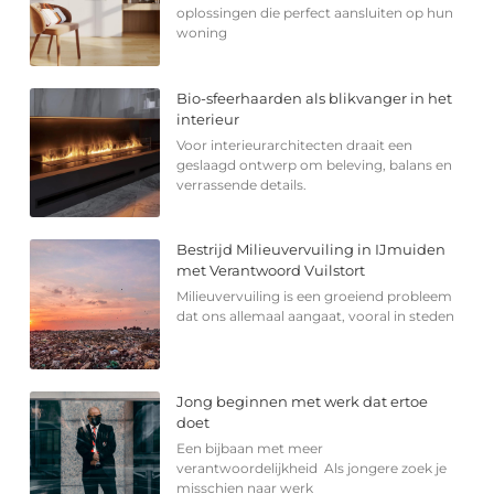
oplossingen die perfect aansluiten op hun
woning
Bio-sfeerhaarden als blikvanger in het
interieur
Voor interieurarchitecten draait een
geslaagd ontwerp om beleving, balans en
verrassende details.
Bestrijd Milieuvervuiling in IJmuiden
met Verantwoord Vuilstort
Milieuvervuiling is een groeiend probleem
dat ons allemaal aangaat, vooral in steden
Jong beginnen met werk dat ertoe
doet
Een bijbaan met meer
verantwoordelijkheid Als jongere zoek je
misschien naar werk