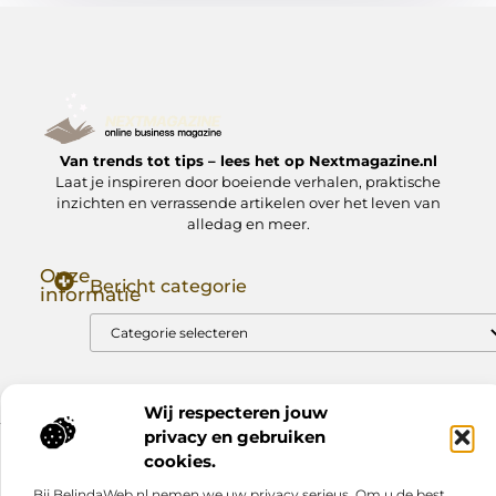
Van trends tot tips – lees het op Nextmagazine.nl
Laat je inspireren door boeiende verhalen, praktische
inzichten en verrassende artikelen over het leven van
alledag en meer.
Onze
Bericht categorie
informatie
Goede Backlinks: Jouw Sleutel tot Hogere Google Rankings
Manieren om Geld te Verdienen met Mijn Website: Zo Zet Jij Je Website om in een Inkomstenbron
Wij respecteren jouw
privacy en gebruiken
cookies.
Website index
Cookiebeleid (EU)
@2025 www.nextmagazine.nl. All Right Reserved.
Bij BelindaWeb.nl nemen we uw privacy serieus. Om u de best