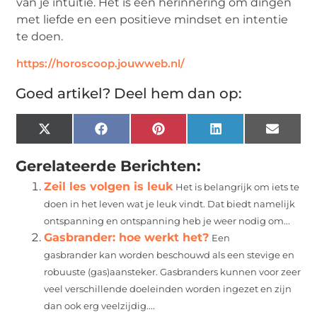
van je intuïtie.
Het is een herinnering om dingen
met liefde en een positieve mindset en intentie
te doen.
https://horoscoop.jouwweb.nl/
Goed artikel? Deel hem dan op:
X
Facebook
Pinterest
LinkedIn
Email
(Twitter)
Gerelateerde Berichten:
Zeil les volgen is leuk
Het is belangrijk om iets te
doen in het leven wat je leuk vindt. Dat biedt namelijk
ontspanning en ontspanning heb je weer nodig om...
Gasbrander: hoe werkt het?
Een
gasbrander kan worden beschouwd als een stevige en
robuuste (gas)aansteker. Gasbranders kunnen voor zeer
veel verschillende doeleinden worden ingezet en zijn
dan ook erg veelzijdig....