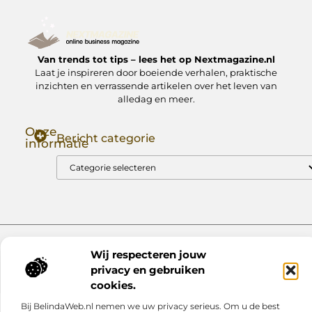
Van trends tot tips – lees het op Nextmagazine.nl
Laat je inspireren door boeiende verhalen, praktische
inzichten en verrassende artikelen over het leven van
alledag en meer.
Onze
Bericht categorie
informatie
Goede Backlinks: Jouw Sleutel tot Hogere Google Rankings
Manieren om Geld te Verdienen met Mijn Website: Zo Zet Jij Je Website om in een Inkomstenbron
Website index
Cookiebeleid (EU)
Wij respecteren jouw
@2025 www.nextmagazine.nl. All Right Reserved.
privacy en gebruiken
cookies.
Bij BelindaWeb.nl nemen we uw privacy serieus. Om u de best