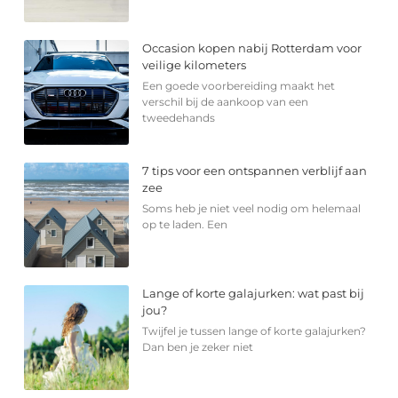
Occasion kopen nabij Rotterdam voor
veilige kilometers
Een goede voorbereiding maakt het
verschil bij de aankoop van een
tweedehands
7 tips voor een ontspannen verblijf aan
zee
Soms heb je niet veel nodig om helemaal
op te laden. Een
Lange of korte galajurken: wat past bij
jou?
Twijfel je tussen lange of korte galajurken?
Dan ben je zeker niet