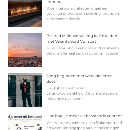
interieur
Voor interieurarchitecten draait een
geslaagd ontwerp om beleving, balans en
verrassende details.
Bestrijd Milieuvervuiling in IJmuiden
met Verantwoord Vuilstort
Milieuvervuiling is een groeiend probleem
dat ons allemaal aangaat, vooral in steden
Jong beginnen met werk dat ertoe
doet
Een bijbaan met meer
verantwoordelijkheid Als jongere zoek je
misschien naar werk
Hoe haal je meer uit bestaande content
Veel websites hebben al een flinke voorraad
artikelen, landingspagina’s, handleidingen