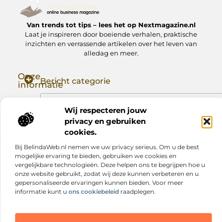
Van trends tot tips – lees het op Nextmagazine.nl
Laat je inspireren door boeiende verhalen, praktische
inzichten en verrassende artikelen over het leven van
alledag en meer.
Onze
Bericht categorie
informatie
Goede Backlinks: Jouw Sleutel tot Hogere Google Rankings
Manieren om Geld te Verdienen met Mijn Website: Zo Zet Jij Je Website om in een Inkomstenbron
Wij respecteren jouw
privacy en gebruiken
cookies.
Bij BelindaWeb.nl nemen we uw privacy serieus. Om u de best
mogelijke ervaring te bieden, gebruiken we cookies en
Website index
Cookiebeleid (EU)
vergelijkbare technologieën. Deze helpen ons te begrijpen hoe u
@2025 www.nextmagazine.nl. All Right Reserved.
onze website gebruikt, zodat wij deze kunnen verbeteren en u
gepersonaliseerde ervaringen kunnen bieden. Voor meer
informatie kunt u
ons cookiebeleid
raadplegen.