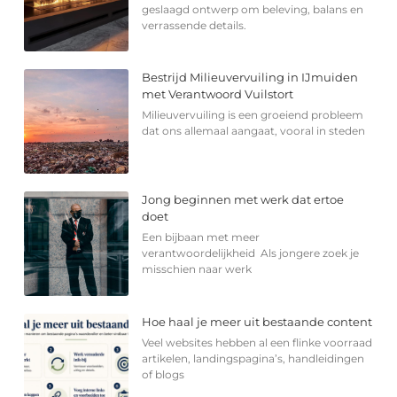
geslaagd ontwerp om beleving, balans en
verrassende details.
Bestrijd Milieuvervuiling in IJmuiden
met Verantwoord Vuilstort
Milieuvervuiling is een groeiend probleem
dat ons allemaal aangaat, vooral in steden
Jong beginnen met werk dat ertoe
doet
Een bijbaan met meer
verantwoordelijkheid Als jongere zoek je
misschien naar werk
Hoe haal je meer uit bestaande content
Veel websites hebben al een flinke voorraad
artikelen, landingspagina’s, handleidingen
of blogs