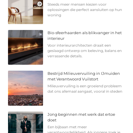
Steeds meer mensen kiezen voor
oplossingen die perfect aansluiten op hun
woning
Bio-sfeerhaarden als blikvanger in het
interieur
Voor interieurarchitecten draait een
geslaagd ontwerp om beleving, balans en
verrassende details.
Bestrijd Milieuvervuiling in IJmuiden
met Verantwoord Vuilstort
Milieuvervuiling is een groeiend probleem
dat ons allemaal aangaat, vooral in steden
Jong beginnen met werk dat ertoe
doet
Een bijbaan met meer
verantwoordelijkheid Als jongere zoek je