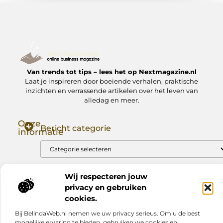
Van trends tot tips – lees het op Nextmagazine.nl
Laat je inspireren door boeiende verhalen, praktische
inzichten en verrassende artikelen over het leven van
alledag en meer.
Onze
Bericht categorie
informatie
Goede Backlinks: Jouw Sleutel tot Hogere Google Rankings
Manieren om Geld te Verdienen met Mijn Website: Zo Zet Jij Je Website om in een Inkomstenbron
Wij respecteren jouw
privacy en gebruiken
cookies.
Website index
Cookiebeleid (EU)
Bij BelindaWeb.nl nemen we uw privacy serieus. Om u de best
@2025 www.nextmagazine.nl. All Right Reserved.
mogelijke ervaring te bieden, gebruiken we cookies en