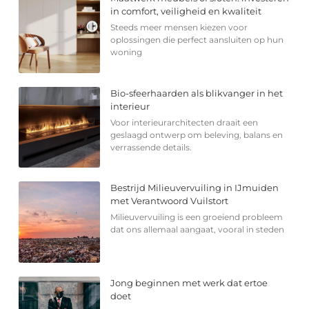
in comfort, veiligheid en kwaliteit
Steeds meer mensen kiezen voor
oplossingen die perfect aansluiten op hun
woning
Bio-sfeerhaarden als blikvanger in het
interieur
Voor interieurarchitecten draait een
geslaagd ontwerp om beleving, balans en
verrassende details.
Bestrijd Milieuvervuiling in IJmuiden
met Verantwoord Vuilstort
Milieuvervuiling is een groeiend probleem
dat ons allemaal aangaat, vooral in steden
Jong beginnen met werk dat ertoe
doet