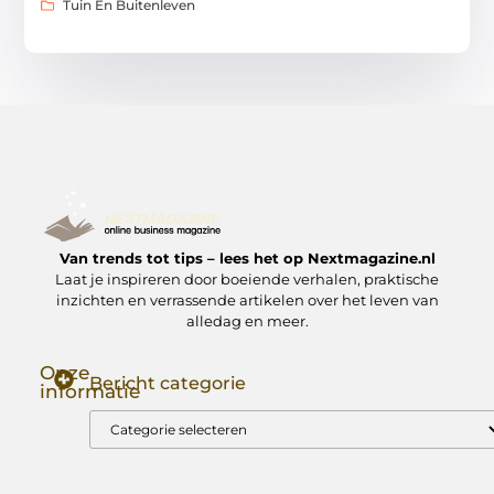
Tuin En Buitenleven
Van trends tot tips – lees het op Nextmagazine.nl
Laat je inspireren door boeiende verhalen, praktische
inzichten en verrassende artikelen over het leven van
alledag en meer.
Onze
Bericht categorie
informatie
Goede Backlinks: Jouw Sleutel tot Hogere Google Rankings
Manieren om Geld te Verdienen met Mijn Website: Zo Zet Jij Je Website om in een Inkomstenbron