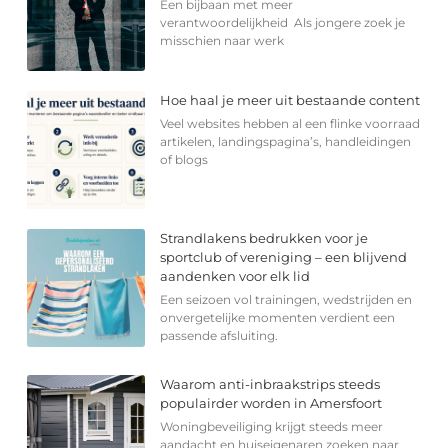
Een bijbaan met meer
verantwoordelijkheid Als jongere zoek je
misschien naar werk
Hoe haal je meer uit bestaande content
Veel websites hebben al een flinke voorraad
artikelen, landingspagina’s, handleidingen
of blogs
Strandlakens bedrukken voor je
sportclub of vereniging – een blijvend
aandenken voor elk lid
Een seizoen vol trainingen, wedstrijden en
onvergetelijke momenten verdient een
passende afsluiting.
Waarom anti-inbraakstrips steeds
populairder worden in Amersfoort
Woningbeveiliging krijgt steeds meer
aandacht en huiseigenaren zoeken naar