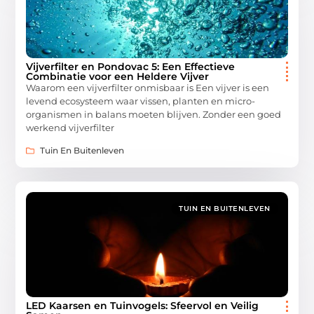
Vijverfilter en Pondovac 5: Een Effectieve
Combinatie voor een Heldere Vijver
Waarom een vijverfilter onmisbaar is Een vijver is een
levend ecosysteem waar vissen, planten en micro-
organismen in balans moeten blijven. Zonder een goed
werkend vijverfilter
Tuin En Buitenleven
TUIN EN BUITENLEVEN
LED Kaarsen en Tuinvogels: Sfeervol en Veilig