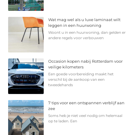
Wat mag wel als u luxe laminaat wilt
leggen in een huurwoning
Woont u in een huurwoning, dan gelden er
andere regels voor verbouwen
Occasion kopen nabij Rotterdam voor
veilige kilometers
Een goede voorbereiding maakt het
verschil bij de aankoop van een
tweedehands
7 tips voor een ontspannen verblijf aan
zee
Soms heb je niet veel nodig om helemaal
op te laden. Een