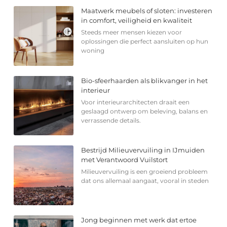
Maatwerk meubels of sloten: investeren
in comfort, veiligheid en kwaliteit
Steeds meer mensen kiezen voor
oplossingen die perfect aansluiten op hun
woning
Bio-sfeerhaarden als blikvanger in het
interieur
Voor interieurarchitecten draait een
geslaagd ontwerp om beleving, balans en
verrassende details.
Bestrijd Milieuvervuiling in IJmuiden
met Verantwoord Vuilstort
Milieuvervuiling is een groeiend probleem
dat ons allemaal aangaat, vooral in steden
Jong beginnen met werk dat ertoe