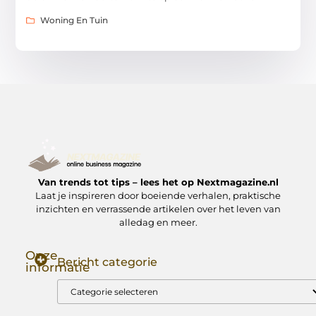
Woning En Tuin
Van trends tot tips – lees het op Nextmagazine.nl
Laat je inspireren door boeiende verhalen, praktische
inzichten en verrassende artikelen over het leven van
alledag en meer.
Onze
Bericht categorie
informatie
Goede Backlinks: Jouw Sleutel tot Hogere Google Rankings
Manieren om Geld te Verdienen met Mijn Website: Zo Zet Jij Je Website om in een Inkomstenbron