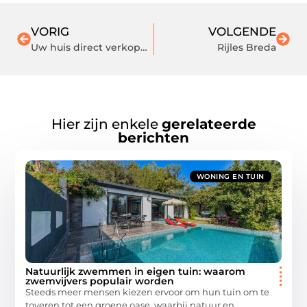
VORIG
VOLGENDE
Uw huis direct verkopen in Brabant: zo doet u het
Rijles Breda
Hier zijn enkele
gerelateerde
berichten
WONING EN TUIN
Natuurlijk zwemmen in eigen tuin: waarom
zwemvijvers populair worden
Steeds meer mensen kiezen ervoor om hun tuin om te
toveren tot een groene oase, waarbij natuur en