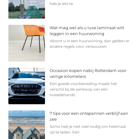
heb je iets te
Wat mag wel als u luxe laminaat wilt
leggen in een huurwoning
Woont u in een huurwoning, dan gelden er
andere regels voor verbouwen
Occasion kopen nabij Rotterdam voor
veilige kilometers
Een goede voorbereiding maakt het
verschil bij de aankoop van een
tweedehands
7 tips voor een ontspannen verblijf aan
zee
Soms heb je niet veel nodig om helemaal
op te laden. Een