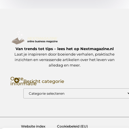
Van trends tot tips – lees het op Nextmagazine.nl
Laat je inspireren door boeiende verhalen, praktische
inzichten en verrassende artikelen over het leven van
alledag en meer.
Onze
Bericht categorie
informatie
Goede Backlinks: Jouw Sleutel tot Hogere Google Rankings
Manieren om Geld te Verdienen met Mijn Website: Zo Zet Jij Je Website om in een Inkomstenbron
Website index
Cookiebeleid (EU)