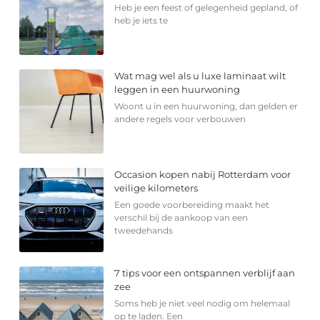
Heb je een feest of gelegenheid gepland, of
heb je iets te
Wat mag wel als u luxe laminaat wilt
leggen in een huurwoning
Woont u in een huurwoning, dan gelden er
andere regels voor verbouwen
Occasion kopen nabij Rotterdam voor
veilige kilometers
Een goede voorbereiding maakt het
verschil bij de aankoop van een
tweedehands
7 tips voor een ontspannen verblijf aan
zee
Soms heb je niet veel nodig om helemaal
op te laden. Een