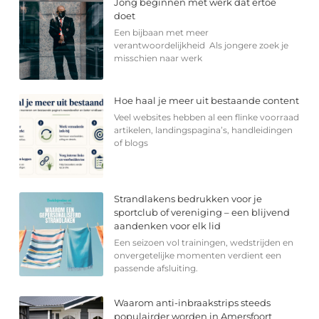
Jong beginnen met werk dat ertoe
doet
Een bijbaan met meer
verantwoordelijkheid Als jongere zoek je
misschien naar werk
Hoe haal je meer uit bestaande content
Veel websites hebben al een flinke voorraad
artikelen, landingspagina’s, handleidingen
of blogs
Strandlakens bedrukken voor je
sportclub of vereniging – een blijvend
aandenken voor elk lid
Een seizoen vol trainingen, wedstrijden en
onvergetelijke momenten verdient een
passende afsluiting.
Waarom anti-inbraakstrips steeds
populairder worden in Amersfoort