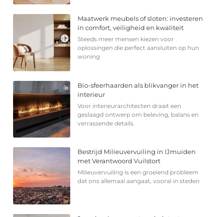
Maatwerk meubels of sloten: investeren
in comfort, veiligheid en kwaliteit
Steeds meer mensen kiezen voor
oplossingen die perfect aansluiten op hun
woning
Bio-sfeerhaarden als blikvanger in het
interieur
Voor interieurarchitecten draait een
geslaagd ontwerp om beleving, balans en
verrassende details.
Bestrijd Milieuvervuiling in IJmuiden
met Verantwoord Vuilstort
Milieuvervuiling is een groeiend probleem
dat ons allemaal aangaat, vooral in steden