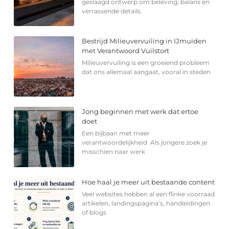
geslaagd ontwerp om beleving, balans en
verrassende details.
Bestrijd Milieuvervuiling in IJmuiden
met Verantwoord Vuilstort
Milieuvervuiling is een groeiend probleem
dat ons allemaal aangaat, vooral in steden
Jong beginnen met werk dat ertoe
doet
Een bijbaan met meer
verantwoordelijkheid Als jongere zoek je
misschien naar werk
Hoe haal je meer uit bestaande content
Veel websites hebben al een flinke voorraad
artikelen, landingspagina’s, handleidingen
of blogs