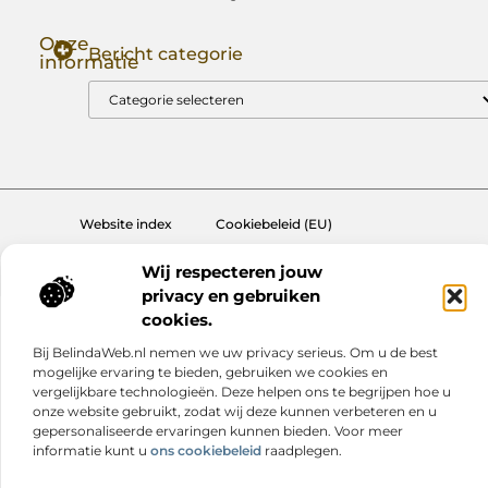
Onze
Bericht categorie
informatie
Goede Backlinks: Jouw Sleutel tot Hogere Google Rankings
Manieren om Geld te Verdienen met Mijn Website: Zo Zet Jij Je Website om in een Inkomstenbron
Website index
Cookiebeleid (EU)
@2025 www.nextmagazine.nl. All Right Reserved.
Wij respecteren jouw
privacy en gebruiken
cookies.
Bij BelindaWeb.nl nemen we uw privacy serieus. Om u de best
mogelijke ervaring te bieden, gebruiken we cookies en
vergelijkbare technologieën. Deze helpen ons te begrijpen hoe u
onze website gebruikt, zodat wij deze kunnen verbeteren en u
gepersonaliseerde ervaringen kunnen bieden. Voor meer
informatie kunt u
ons cookiebeleid
raadplegen.