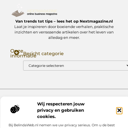
Van trends tot tips – lees het op Nextmagazine.nl
Laat je inspireren door boeiende verhalen, praktische
inzichten en verrassende artikelen over het leven van
alledag en meer.
Onze
Bericht categorie
informatie
Goede Backlinks: Jouw Sleutel tot Hogere Google Rankings
Manieren om Geld te Verdienen met Mijn Website: Zo Zet Jij Je Website om in een Inkomstenbron
Website index
Cookiebeleid (EU)
Wij respecteren jouw
@2025 www.nextmagazine.nl. All Right Reserved.
privacy en gebruiken
cookies.
Bij BelindaWeb.nl nemen we uw privacy serieus. Om u de best