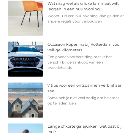
Wat mag wel als u luxe laminaat wilt
leggen in een huurwoning
Woont u in een huurwoning, dan gelden er
andere regels voor verbouwen
Occasion kopen nabij Rotterdam voor
veilige kilometers
Een goede voorbereiding maakt het
verschil bij de aankoop van een
tweedehands
7 tips voor een ontspannen verblijf aan
zee
Soms heb je niet veel nodig om helemaal
op te laden. Een
Lange of korte galajurken: wat past bij
jou?