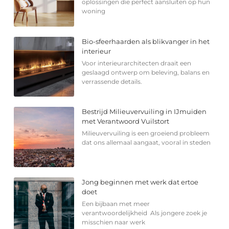
oplossingen die perfect aansluiten op hun
woning
Bio-sfeerhaarden als blikvanger in het
interieur
Voor interieurarchitecten draait een
geslaagd ontwerp om beleving, balans en
verrassende details.
Bestrijd Milieuvervuiling in IJmuiden
met Verantwoord Vuilstort
Milieuvervuiling is een groeiend probleem
dat ons allemaal aangaat, vooral in steden
Jong beginnen met werk dat ertoe
doet
Een bijbaan met meer
verantwoordelijkheid Als jongere zoek je
misschien naar werk