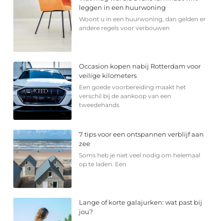
leggen in een huurwoning
Woont u in een huurwoning, dan gelden er
andere regels voor verbouwen
Occasion kopen nabij Rotterdam voor
veilige kilometers
Een goede voorbereiding maakt het
verschil bij de aankoop van een
tweedehands
7 tips voor een ontspannen verblijf aan
zee
Soms heb je niet veel nodig om helemaal
op te laden. Een
Lange of korte galajurken: wat past bij
jou?