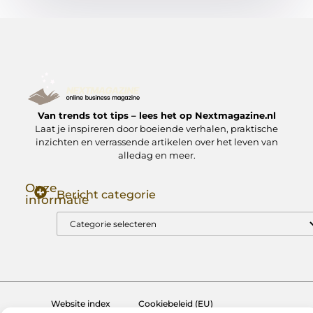
Van trends tot tips – lees het op Nextmagazine.nl
Laat je inspireren door boeiende verhalen, praktische
inzichten en verrassende artikelen over het leven van
alledag en meer.
Onze
Bericht categorie
informatie
Goede Backlinks: Jouw Sleutel tot Hogere Google Rankings
Manieren om Geld te Verdienen met Mijn Website: Zo Zet Jij Je Website om in een Inkomstenbron
Website index
Cookiebeleid (EU)