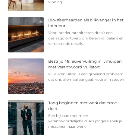
woning
Bio-sfeerhaarden als blikvanger in het
interieur
Voor interieurarchitecten draait een
geslaagd ontwerp om beleving, balans en
verrassende details.
Bestrijd Milieuvervuiling in IJmuiden
met Verantwoord Vuilstort
Milieuvervuiling is een groeiend probleem
dat ons allemaal aangaat, vooral in steden
Jong beginnen met werk dat ertoe
doet
Een bijbaan met meer
verantwoordelijkheid Als jongere zoek je
misschien naar werk