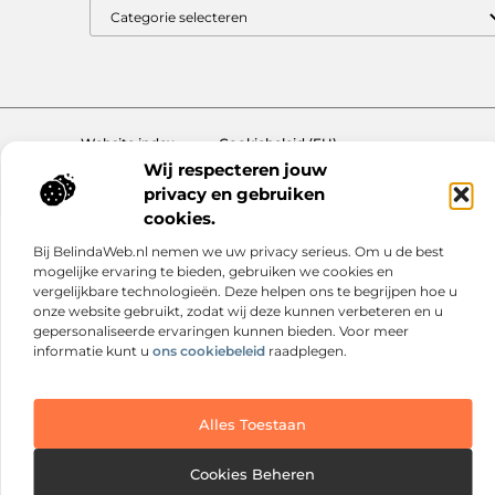
Website index
Cookiebeleid (EU)
Wij respecteren jouw
@2025 www.nextmagazine.nl. All Right Reserved.
privacy en gebruiken
cookies.
Bij BelindaWeb.nl nemen we uw privacy serieus. Om u de best
mogelijke ervaring te bieden, gebruiken we cookies en
vergelijkbare technologieën. Deze helpen ons te begrijpen hoe u
onze website gebruikt, zodat wij deze kunnen verbeteren en u
gepersonaliseerde ervaringen kunnen bieden. Voor meer
informatie kunt u
ons cookiebeleid
raadplegen.
Alles Toestaan
Cookies Beheren