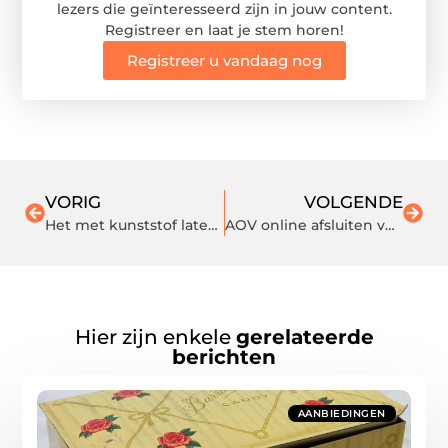
lezers die geïnteresseerd zijn in jouw content.
Registreer en laat je stem horen!
Registreer u vandaag nog
VORIG
VOLGENDE
Het met kunststof laten spuitgieten van al uw kunststofartikelen voor een veelvoud van uw product
AOV online afsluiten voor ZZP’ers
Hier zijn enkele
gerelateerde
berichten
AANBIEDINGEN