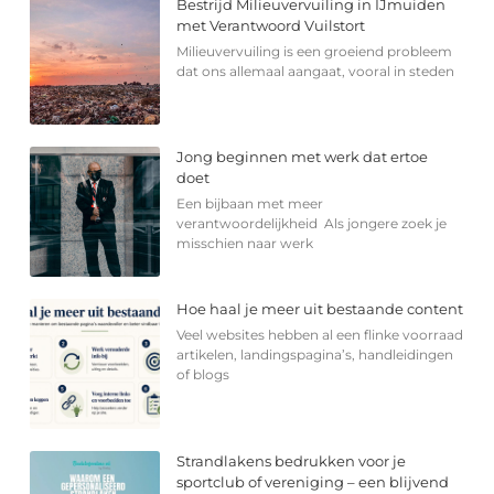
Bestrijd Milieuvervuiling in IJmuiden
met Verantwoord Vuilstort
Milieuvervuiling is een groeiend probleem
dat ons allemaal aangaat, vooral in steden
Jong beginnen met werk dat ertoe
doet
Een bijbaan met meer
verantwoordelijkheid Als jongere zoek je
misschien naar werk
Hoe haal je meer uit bestaande content
Veel websites hebben al een flinke voorraad
artikelen, landingspagina’s, handleidingen
of blogs
Strandlakens bedrukken voor je
sportclub of vereniging – een blijvend