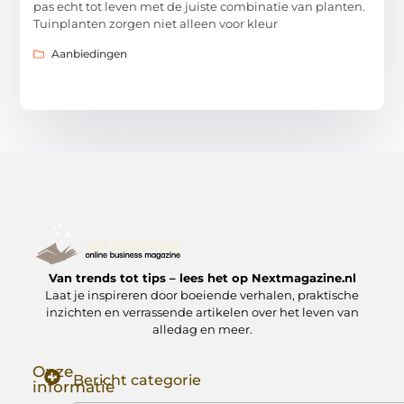
pas echt tot leven met de juiste combinatie van planten.
Tuinplanten zorgen niet alleen voor kleur
Aanbiedingen
Van trends tot tips – lees het op Nextmagazine.nl
Laat je inspireren door boeiende verhalen, praktische
inzichten en verrassende artikelen over het leven van
alledag en meer.
Onze
Bericht categorie
informatie
Goede Backlinks: Jouw Sleutel tot Hogere Google Rankings
Manieren om Geld te Verdienen met Mijn Website: Zo Zet Jij Je Website om in een Inkomstenbron