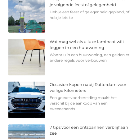
je volgende feest of gelegenheid
Heb je een feest of gelegenheid gepland, of
heb je iets te
Wat mag wel als u luxe laminaat wilt
leggen in een huurwoning
Woont u in een huurwoning, dan gelden er
andere regels voor verbouwen
Occasion kopen nabij Rotterdam voor
veilige kilometers
Een goede voorbereiding maakt het
verschil bij de aankoop van een
tweedehands
7 tips voor een ontspannen verblijf aan
zee