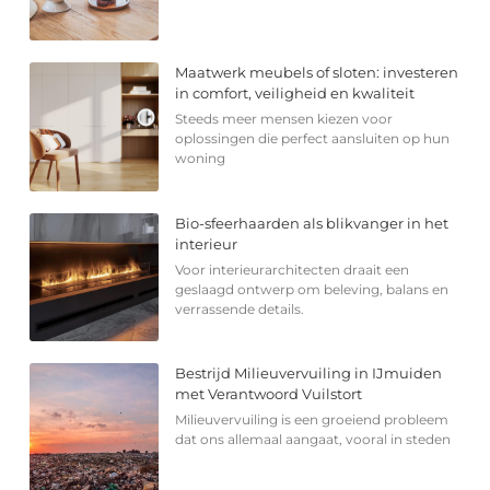
Maatwerk meubels of sloten: investeren
in comfort, veiligheid en kwaliteit
Steeds meer mensen kiezen voor
oplossingen die perfect aansluiten op hun
woning
Bio-sfeerhaarden als blikvanger in het
interieur
Voor interieurarchitecten draait een
geslaagd ontwerp om beleving, balans en
verrassende details.
Bestrijd Milieuvervuiling in IJmuiden
met Verantwoord Vuilstort
Milieuvervuiling is een groeiend probleem
dat ons allemaal aangaat, vooral in steden