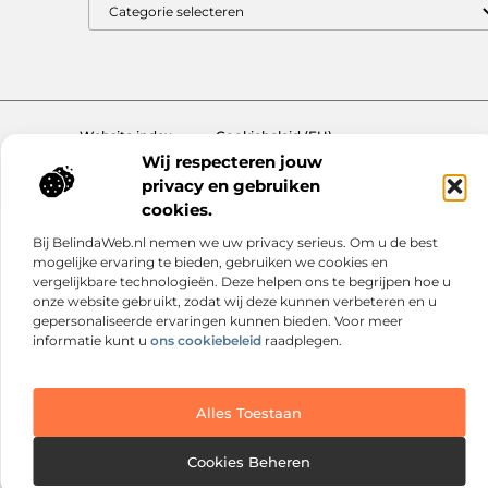
Website index
Cookiebeleid (EU)
Wij respecteren jouw
@2025 www.nextmagazine.nl. All Right Reserved.
privacy en gebruiken
cookies.
Bij BelindaWeb.nl nemen we uw privacy serieus. Om u de best
mogelijke ervaring te bieden, gebruiken we cookies en
vergelijkbare technologieën. Deze helpen ons te begrijpen hoe u
onze website gebruikt, zodat wij deze kunnen verbeteren en u
gepersonaliseerde ervaringen kunnen bieden. Voor meer
informatie kunt u
ons cookiebeleid
raadplegen.
Alles Toestaan
Cookies Beheren