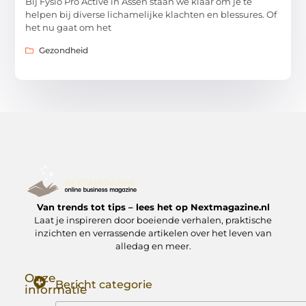
Bij Fysio Pro Active in Assen staan we klaar om je te
helpen bij diverse lichamelijke klachten en blessures. Of
het nu gaat om het
Gezondheid
Van trends tot tips – lees het op Nextmagazine.nl
Laat je inspireren door boeiende verhalen, praktische
inzichten en verrassende artikelen over het leven van
alledag en meer.
Onze
Bericht categorie
informatie
Goede Backlinks: Jouw Sleutel tot Hogere Google Rankings
Manieren om Geld te Verdienen met Mijn Website: Zo Zet Jij Je Website om in een Inkomstenbron