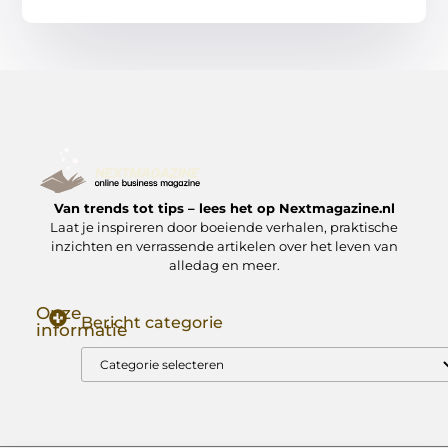
Van trends tot tips – lees het op Nextmagazine.nl
Laat je inspireren door boeiende verhalen, praktische
inzichten en verrassende artikelen over het leven van
alledag en meer.
Onze
Bericht categorie
informatie
Goede Backlinks: Jouw Sleutel tot Hogere Google Rankings
Manieren om Geld te Verdienen met Mijn Website: Zo Zet Jij Je Website om in een Inkomstenbron