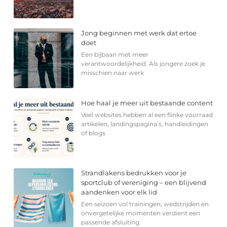
Jong beginnen met werk dat ertoe
doet
Een bijbaan met meer
verantwoordelijkheid Als jongere zoek je
misschien naar werk
Hoe haal je meer uit bestaande content
Veel websites hebben al een flinke voorraad
artikelen, landingspagina’s, handleidingen
of blogs
Strandlakens bedrukken voor je
sportclub of vereniging – een blijvend
aandenken voor elk lid
Een seizoen vol trainingen, wedstrijden en
onvergetelijke momenten verdient een
passende afsluiting.