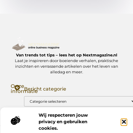
Van trends tot tips – lees het op Nextmagazine.nl
Laat je inspireren door boeiende verhalen, praktische
inzichten en verrassende artikelen over het leven van
alledag en meer.
Onze
Bericht categorie
informatie
Goede Backlinks: Jouw Sleutel tot Hogere Google Rankings
Manieren om Geld te Verdienen met Mijn Website: Zo Zet Jij Je Website om in een Inkomstenbron
Wij respecteren jouw
privacy en gebruiken
cookies.