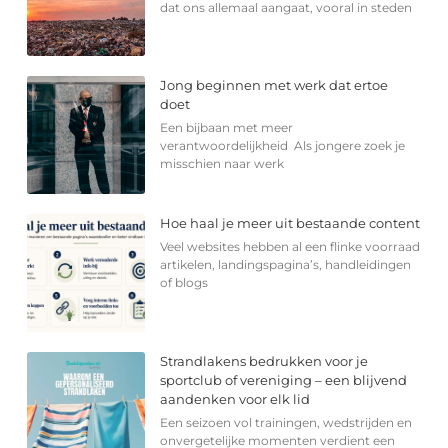
dat ons allemaal aangaat, vooral in steden
Jong beginnen met werk dat ertoe
doet
Een bijbaan met meer
verantwoordelijkheid Als jongere zoek je
misschien naar werk
Hoe haal je meer uit bestaande content
Veel websites hebben al een flinke voorraad
artikelen, landingspagina’s, handleidingen
of blogs
Strandlakens bedrukken voor je
sportclub of vereniging – een blijvend
aandenken voor elk lid
Een seizoen vol trainingen, wedstrijden en
onvergetelijke momenten verdient een