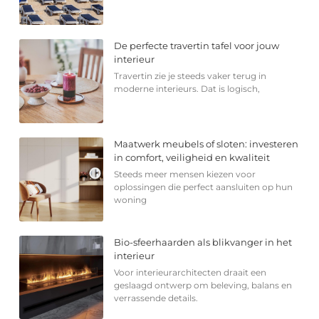
De perfecte travertin tafel voor jouw
interieur
Travertin zie je steeds vaker terug in
moderne interieurs. Dat is logisch,
Maatwerk meubels of sloten: investeren
in comfort, veiligheid en kwaliteit
Steeds meer mensen kiezen voor
oplossingen die perfect aansluiten op hun
woning
Bio-sfeerhaarden als blikvanger in het
interieur
Voor interieurarchitecten draait een
geslaagd ontwerp om beleving, balans en
verrassende details.