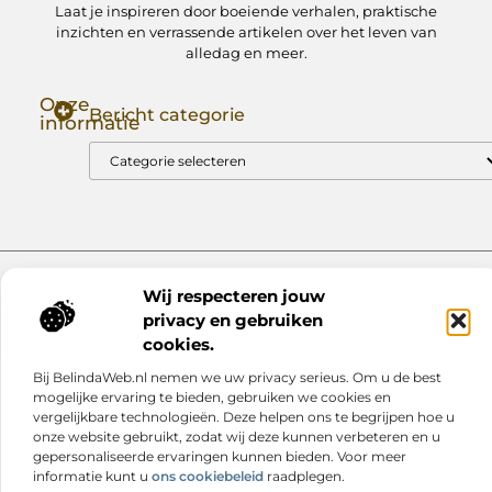
Laat je inspireren door boeiende verhalen, praktische
inzichten en verrassende artikelen over het leven van
alledag en meer.
Onze
Bericht categorie
informatie
Goede Backlinks: Jouw Sleutel tot Hogere Google Rankings
Manieren om Geld te Verdienen met Mijn Website: Zo Zet Jij Je Website om in een Inkomstenbron
Website index
Cookiebeleid (EU)
Wij respecteren jouw
privacy en gebruiken
@2025 www.nextmagazine.nl. All Right Reserved.
cookies.
Bij BelindaWeb.nl nemen we uw privacy serieus. Om u de best
mogelijke ervaring te bieden, gebruiken we cookies en
vergelijkbare technologieën. Deze helpen ons te begrijpen hoe u
onze website gebruikt, zodat wij deze kunnen verbeteren en u
gepersonaliseerde ervaringen kunnen bieden. Voor meer
informatie kunt u
ons cookiebeleid
raadplegen.