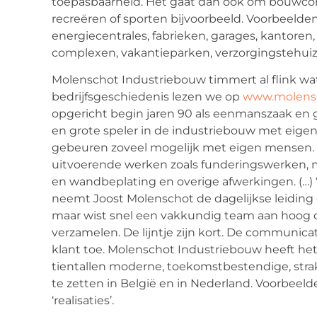
toepasbaarheid. Het gaat dan ook om bouwcons
recreëren of sporten bijvoorbeeld. Voorbeelde
energiecentrales, fabrieken, garages, kantoren,
complexen, vakantieparken, verzorgingstehui
Molenschot Industriebouw timmert al flink wat
bedrijfsgeschiedenis lezen we op
www.molens
opgericht begin jaren 90 als eenmanszaak en g
en grote speler in de industriebouw met eigen 
gebeuren zoveel mogelijk met eigen mensen. V
uitvoerende werken zoals funderingswerken, 
en wandbeplating en overige afwerkingen. (…) “
neemt Joost Molenschot de dagelijkse leiding 
maar wist snel een vakkundig team aan hoog o
verzamelen. De lijntje zijn kort. De communicati
klant toe. Molenschot Industriebouw heeft het
tientallen moderne, toekomstbestendige, s
te zetten in België en in Nederland. Voorbeeld
‘realisaties’.