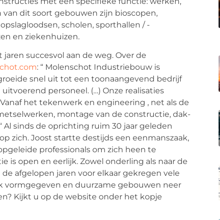
tructies met een specifieke functie: werken,
n van dit soort gebouwen zijn bioscopen,
 opslagloodsen, scholen, sporthallen / -
zen en ziekenhuizen.
 jaren succesvol aan de weg. Over de
chot.com
: “ Molenschot Industriebouw is
roeide snel uit tot een toonaangevend bedrijf
uitvoerend personeel. (…) Onze realisaties
anaf het tekenwerk en engineering , net als de
metselwerken, montage van de constructie, dak-
 Al sinds de oprichting ruim 30 jaar geleden
op zich. Joost startte destijds een eenmanszaak,
pgeleide professionals om zich heen te
e is open en eerlijk. Zowel onderling als naar de
 de afgelopen jaren voor elkaar gekregen vele
trak vormgegeven en duurzame gebouwen neer
en? Kijkt u op de website onder het kopje