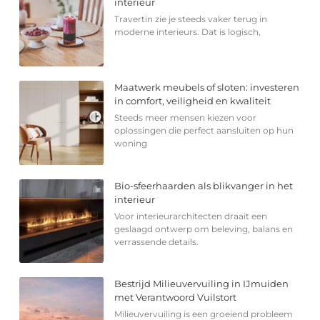
interieur
Travertin zie je steeds vaker terug in
moderne interieurs. Dat is logisch,
Maatwerk meubels of sloten: investeren
in comfort, veiligheid en kwaliteit
Steeds meer mensen kiezen voor
oplossingen die perfect aansluiten op hun
woning
Bio-sfeerhaarden als blikvanger in het
interieur
Voor interieurarchitecten draait een
geslaagd ontwerp om beleving, balans en
verrassende details.
Bestrijd Milieuvervuiling in IJmuiden
met Verantwoord Vuilstort
Milieuvervuiling is een groeiend probleem