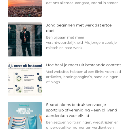
dat ons allemaal aangaat, vooral in steden
Jong beginnen met werk dat ertoe
doet
Een bijbaan met meer
verantwoordelijkheid Als jongere zoek je
misschien naar werk
Hoe haal je meer uit bestaande content
Veel websites hebben al een flinke voorraad
artikelen, landingspagina’s, handleidingen
of blogs
Strandlakens bedrukken voor je
sportclub of vereniging – een blijvend
aandenken voor elk lid
Een seizoen vol trainingen, wedstrijden en
onvergetelijke momenten verdient een