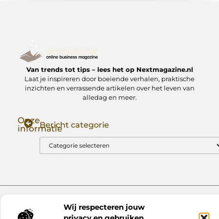
Van trends tot tips – lees het op Nextmagazine.nl
Laat je inspireren door boeiende verhalen, praktische
inzichten en verrassende artikelen over het leven van
alledag en meer.
Onze
Bericht categorie
informatie
Goede Backlinks: Jouw Sleutel tot Hogere Google Rankings
Manieren om Geld te Verdienen met Mijn Website: Zo Zet Jij Je Website om in een Inkomstenbron
Website index
Cookiebeleid (EU)
Wij respecteren jouw
@2025 www.nextmagazine.nl. All Right Reserved.
privacy en gebruiken