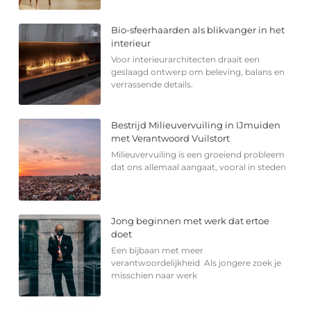
Bio-sfeerhaarden als blikvanger in het
interieur
Voor interieurarchitecten draait een
geslaagd ontwerp om beleving, balans en
verrassende details.
Bestrijd Milieuvervuiling in IJmuiden
met Verantwoord Vuilstort
Milieuvervuiling is een groeiend probleem
dat ons allemaal aangaat, vooral in steden
Jong beginnen met werk dat ertoe
doet
Een bijbaan met meer
verantwoordelijkheid Als jongere zoek je
misschien naar werk