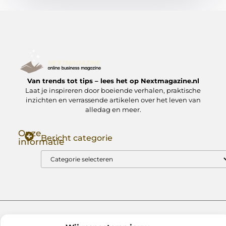
Van trends tot tips – lees het op Nextmagazine.nl
Laat je inspireren door boeiende verhalen, praktische
inzichten en verrassende artikelen over het leven van
alledag en meer.
Onze
Bericht categorie
informatie
Goede Backlinks: Jouw Sleutel tot Hogere Google Rankings
Manieren om Geld te Verdienen met Mijn Website: Zo Zet Jij Je Website om in een Inkomstenbron
Website index
Cookiebeleid (EU)