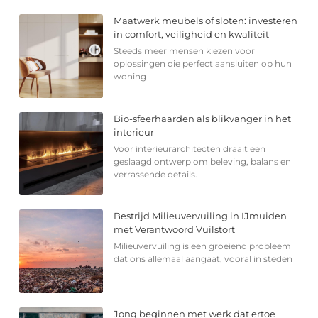
Maatwerk meubels of sloten: investeren
in comfort, veiligheid en kwaliteit
Steeds meer mensen kiezen voor
oplossingen die perfect aansluiten op hun
woning
Bio-sfeerhaarden als blikvanger in het
interieur
Voor interieurarchitecten draait een
geslaagd ontwerp om beleving, balans en
verrassende details.
Bestrijd Milieuvervuiling in IJmuiden
met Verantwoord Vuilstort
Milieuvervuiling is een groeiend probleem
dat ons allemaal aangaat, vooral in steden
Jong beginnen met werk dat ertoe