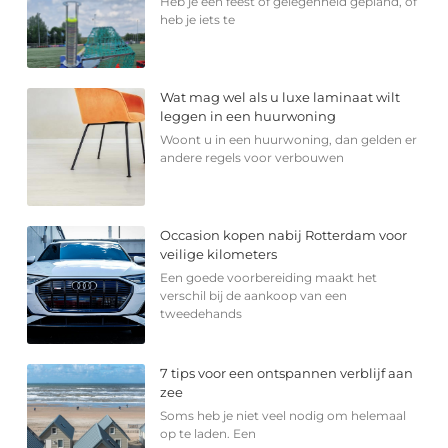
Heb je een feest of gelegenheid gepland, of
heb je iets te
Wat mag wel als u luxe laminaat wilt
leggen in een huurwoning
Woont u in een huurwoning, dan gelden er
andere regels voor verbouwen
Occasion kopen nabij Rotterdam voor
veilige kilometers
Een goede voorbereiding maakt het
verschil bij de aankoop van een
tweedehands
7 tips voor een ontspannen verblijf aan
zee
Soms heb je niet veel nodig om helemaal
op te laden. Een