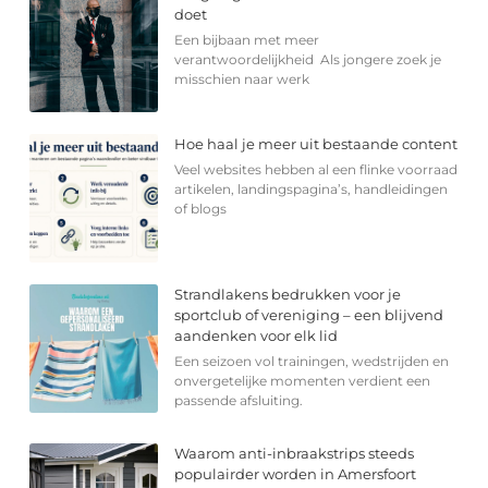
doet
Een bijbaan met meer
verantwoordelijkheid Als jongere zoek je
misschien naar werk
Hoe haal je meer uit bestaande content
Veel websites hebben al een flinke voorraad
artikelen, landingspagina’s, handleidingen
of blogs
Strandlakens bedrukken voor je
sportclub of vereniging – een blijvend
aandenken voor elk lid
Een seizoen vol trainingen, wedstrijden en
onvergetelijke momenten verdient een
passende afsluiting.
Waarom anti-inbraakstrips steeds
populairder worden in Amersfoort