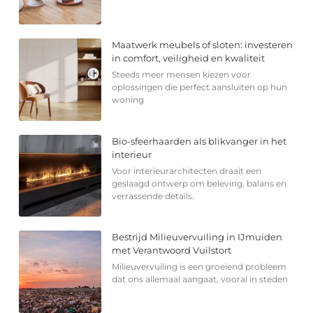
Maatwerk meubels of sloten: investeren
in comfort, veiligheid en kwaliteit
Steeds meer mensen kiezen voor
oplossingen die perfect aansluiten op hun
woning
Bio-sfeerhaarden als blikvanger in het
interieur
Voor interieurarchitecten draait een
geslaagd ontwerp om beleving, balans en
verrassende details.
Bestrijd Milieuvervuiling in IJmuiden
met Verantwoord Vuilstort
Milieuvervuiling is een groeiend probleem
dat ons allemaal aangaat, vooral in steden