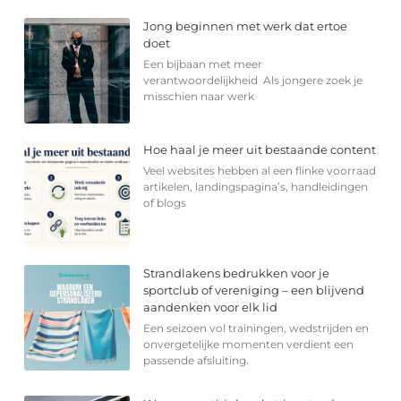
Jong beginnen met werk dat ertoe
doet
Een bijbaan met meer
verantwoordelijkheid Als jongere zoek je
misschien naar werk
Hoe haal je meer uit bestaande content
Veel websites hebben al een flinke voorraad
artikelen, landingspagina’s, handleidingen
of blogs
Strandlakens bedrukken voor je
sportclub of vereniging – een blijvend
aandenken voor elk lid
Een seizoen vol trainingen, wedstrijden en
onvergetelijke momenten verdient een
passende afsluiting.