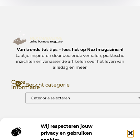
Van trends tot tips – lees het op Nextmagazine.nl
Laat je inspireren door boeiende verhalen, praktische
inzichten en verrassende artikelen over het leven van
alledag en meer.
Onze
Bericht categorie
informatie
Goede Backlinks: Jouw Sleutel tot Hogere Google Rankings
Manieren om Geld te Verdienen met Mijn Website: Zo Zet Jij Je Website om in een Inkomstenbron
Wij respecteren jouw
privacy en gebruiken
Website index
Cookiebeleid (EU)
cookies.