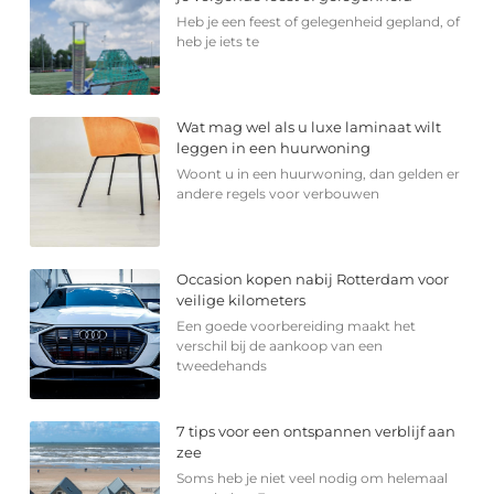
Heb je een feest of gelegenheid gepland, of
heb je iets te
Wat mag wel als u luxe laminaat wilt
leggen in een huurwoning
Woont u in een huurwoning, dan gelden er
andere regels voor verbouwen
Occasion kopen nabij Rotterdam voor
veilige kilometers
Een goede voorbereiding maakt het
verschil bij de aankoop van een
tweedehands
7 tips voor een ontspannen verblijf aan
zee
Soms heb je niet veel nodig om helemaal