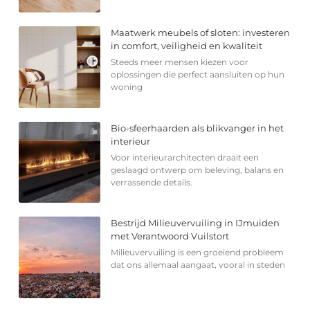
Maatwerk meubels of sloten: investeren
in comfort, veiligheid en kwaliteit
Steeds meer mensen kiezen voor
oplossingen die perfect aansluiten op hun
woning
Bio-sfeerhaarden als blikvanger in het
interieur
Voor interieurarchitecten draait een
geslaagd ontwerp om beleving, balans en
verrassende details.
Bestrijd Milieuvervuiling in IJmuiden
met Verantwoord Vuilstort
Milieuvervuiling is een groeiend probleem
dat ons allemaal aangaat, vooral in steden