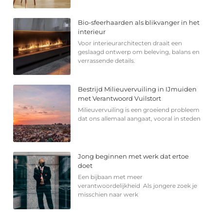
Bio-sfeerhaarden als blikvanger in het
interieur
Voor interieurarchitecten draait een
geslaagd ontwerp om beleving, balans en
verrassende details.
Bestrijd Milieuvervuiling in IJmuiden
met Verantwoord Vuilstort
Milieuvervuiling is een groeiend probleem
dat ons allemaal aangaat, vooral in steden
Jong beginnen met werk dat ertoe
doet
Een bijbaan met meer
verantwoordelijkheid Als jongere zoek je
misschien naar werk