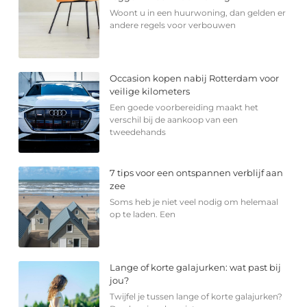
Woont u in een huurwoning, dan gelden er
andere regels voor verbouwen
Occasion kopen nabij Rotterdam voor
veilige kilometers
Een goede voorbereiding maakt het
verschil bij de aankoop van een
tweedehands
7 tips voor een ontspannen verblijf aan
zee
Soms heb je niet veel nodig om helemaal
op te laden. Een
Lange of korte galajurken: wat past bij
jou?
Twijfel je tussen lange of korte galajurken?