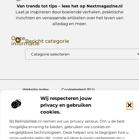
Van trends tot tips – lees het op Nextmagazine.nl
Laat je inspireren door boeiende verhalen, praktische
inzichten en verrassende artikelen over het leven van
alledag en meer.
Onze
Bericht categorie
informatie
Goede Backlinks: Jouw Sleutel tot Hogere Google Rankings
Manieren om Geld te Verdienen met Mijn Website: Zo Zet Jij Je Website om in een Inkomstenbron
Website index
Cookiebeleid (EU)
Wij respecteren jouw
@2025 www.nextmagazine.nl. All Right Reserved.
privacy en gebruiken
cookies.
Bij BelindaWeb.nl nemen we uw privacy serieus. Om u de best
mogelijke ervaring te bieden, gebruiken we cookies en
vergelijkbare technologieën. Deze helpen ons te begrijpen hoe u
onze website gebruikt, zodat wij deze kunnen verbeteren en u