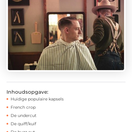
Inhoudsopgave:
Huidige populaire kapsels
French crop
De undercut
De quiff/kuif
De buzz cut