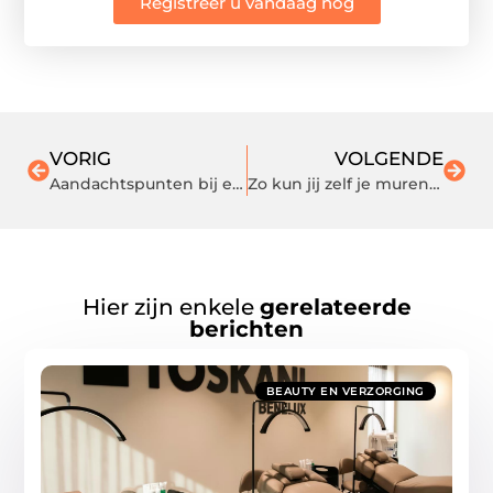
Registreer u vandaag nog
VORIG
VOLGENDE
Aandachtspunten bij een beddenspeciaalzaak Amsterdam bezoeken
Zo kun jij zelf je muren sauzen
Hier zijn enkele
gerelateerde
berichten
BEAUTY EN VERZORGING