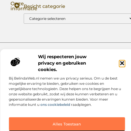
Onze
Bericht categorie
informatie
Goede Backlinks: Jouw Sleutel tot Hogere Google Rankings
Manieren om Geld te Verdienen met Mijn Website: Zo Zet Jij Je Website om in een Inkomstenbron
Website index
Cookiebeleid (EU)
Wij respecteren jouw
@2025 www.nextmagazine.nl. All Right Reserved.
privacy en gebruiken
cookies.
Bij BelindaWeb.nl nemen we uw privacy serieus. Om u de best
mogelijke ervaring te bieden, gebruiken we cookies en
vergelijkbare technologieën. Deze helpen ons te begrijpen hoe u
onze website gebruikt, zodat wij deze kunnen verbeteren en u
gepersonaliseerde ervaringen kunnen bieden. Voor meer
informatie kunt u
ons cookiebeleid
raadplegen.
Alles Toestaan