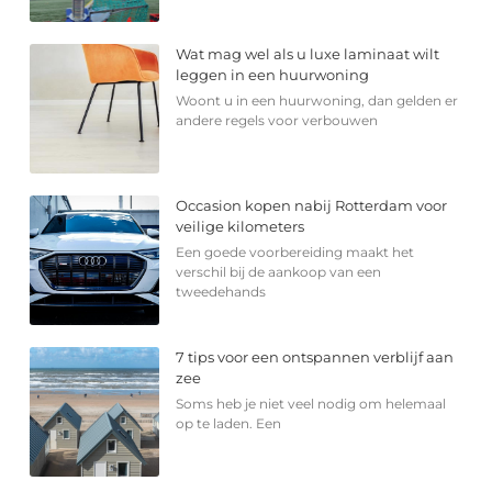
Wat mag wel als u luxe laminaat wilt
leggen in een huurwoning
Woont u in een huurwoning, dan gelden er
andere regels voor verbouwen
Occasion kopen nabij Rotterdam voor
veilige kilometers
Een goede voorbereiding maakt het
verschil bij de aankoop van een
tweedehands
7 tips voor een ontspannen verblijf aan
zee
Soms heb je niet veel nodig om helemaal
op te laden. Een