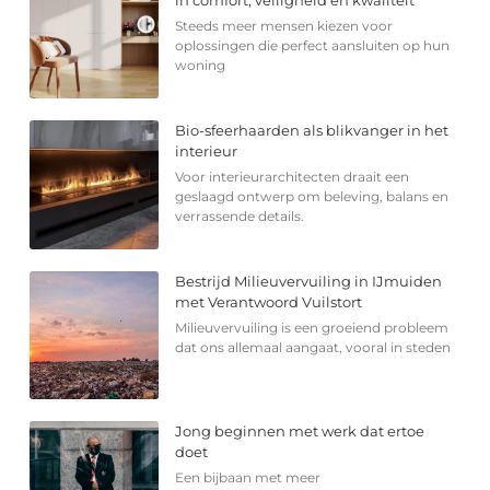
Steeds meer mensen kiezen voor
oplossingen die perfect aansluiten op hun
woning
Bio-sfeerhaarden als blikvanger in het
interieur
Voor interieurarchitecten draait een
geslaagd ontwerp om beleving, balans en
verrassende details.
Bestrijd Milieuvervuiling in IJmuiden
met Verantwoord Vuilstort
Milieuvervuiling is een groeiend probleem
dat ons allemaal aangaat, vooral in steden
Jong beginnen met werk dat ertoe
doet
Een bijbaan met meer