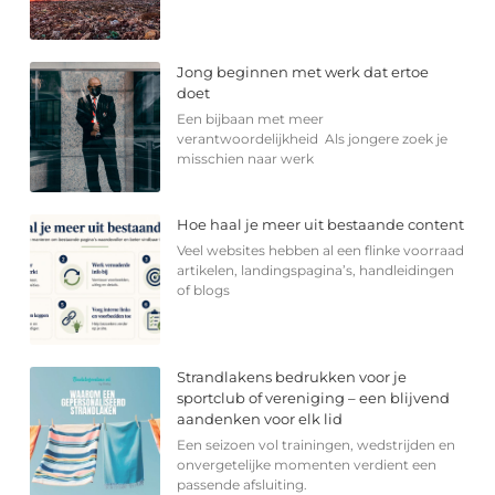
Jong beginnen met werk dat ertoe
doet
Een bijbaan met meer
verantwoordelijkheid Als jongere zoek je
misschien naar werk
Hoe haal je meer uit bestaande content
Veel websites hebben al een flinke voorraad
artikelen, landingspagina’s, handleidingen
of blogs
Strandlakens bedrukken voor je
sportclub of vereniging – een blijvend
aandenken voor elk lid
Een seizoen vol trainingen, wedstrijden en
onvergetelijke momenten verdient een
passende afsluiting.