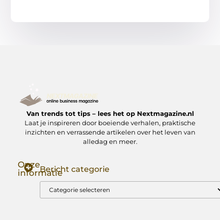
Van trends tot tips – lees het op Nextmagazine.nl
Laat je inspireren door boeiende verhalen, praktische
inzichten en verrassende artikelen over het leven van
alledag en meer.
Onze
Bericht categorie
informatie
Goede Backlinks: Jouw Sleutel tot Hogere Google Rankings
Manieren om Geld te Verdienen met Mijn Website: Zo Zet Jij Je Website om in een Inkomstenbron