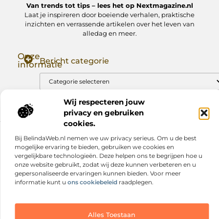
Van trends tot tips – lees het op Nextmagazine.nl
Laat je inspireren door boeiende verhalen, praktische
inzichten en verrassende artikelen over het leven van
alledag en meer.
Onze
Bericht categorie
informatie
Goede Backlinks: Jouw Sleutel tot Hogere Google Rankings
Manieren om Geld te Verdienen met Mijn Website: Zo Zet Jij Je Website om in een Inkomstenbron
Wij respecteren jouw
privacy en gebruiken
cookies.
Website index
Cookiebeleid (EU)
Bij BelindaWeb.nl nemen we uw privacy serieus. Om u de best
mogelijke ervaring te bieden, gebruiken we cookies en
@2025 www.nextmagazine.nl. All Right Reserved.
vergelijkbare technologieën. Deze helpen ons te begrijpen hoe u
onze website gebruikt, zodat wij deze kunnen verbeteren en u
gepersonaliseerde ervaringen kunnen bieden. Voor meer
informatie kunt u
ons cookiebeleid
raadplegen.
Alles Toestaan