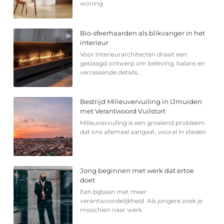
woning
Bio-sfeerhaarden als blikvanger in het
interieur
Voor interieurarchitecten draait een
geslaagd ontwerp om beleving, balans en
verrassende details.
Bestrijd Milieuvervuiling in IJmuiden
met Verantwoord Vuilstort
Milieuvervuiling is een groeiend probleem
dat ons allemaal aangaat, vooral in steden
Jong beginnen met werk dat ertoe
doet
Een bijbaan met meer
verantwoordelijkheid Als jongere zoek je
misschien naar werk