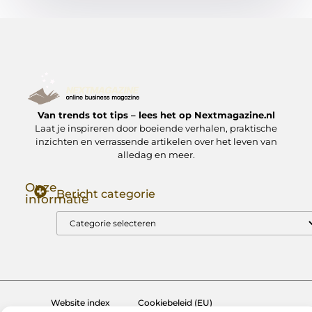
Van trends tot tips – lees het op Nextmagazine.nl
Laat je inspireren door boeiende verhalen, praktische
inzichten en verrassende artikelen over het leven van
alledag en meer.
Onze
Bericht categorie
informatie
Goede Backlinks: Jouw Sleutel tot Hogere Google Rankings
Manieren om Geld te Verdienen met Mijn Website: Zo Zet Jij Je Website om in een Inkomstenbron
Website index
Cookiebeleid (EU)