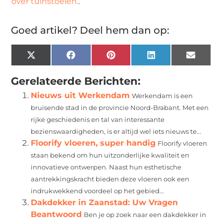
over tuinstoelen.
.
Goed artikel? Deel hem dan op:
X
Facebook
Pinterest
LinkedIn
Email
(Twitter)
Gerelateerde Berichten:
Nieuws uit Werkendam
Werkendam is een
bruisende stad in de provincie Noord-Brabant. Met een
rijke geschiedenis en tal van interessante
bezienswaardigheden, is er altijd wel iets nieuws te...
Floorify vloeren, super handig
Floorify vloeren
staan bekend om hun uitzonderlijke kwaliteit en
innovatieve ontwerpen. Naast hun esthetische
aantrekkingskracht bieden deze vloeren ook een
indrukwekkend voordeel op het gebied...
Dakdekker in Zaanstad: Uw Vragen
Beantwoord
Ben je op zoek naar een dakdekker in