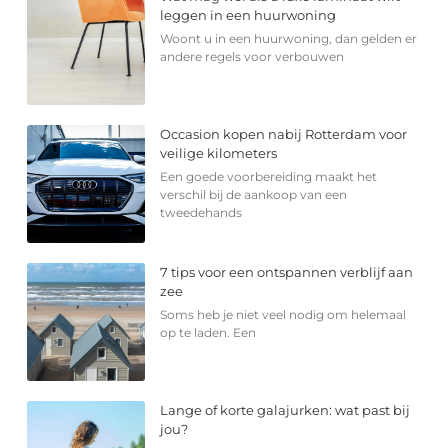
leggen in een huurwoning
Woont u in een huurwoning, dan gelden er
andere regels voor verbouwen
Occasion kopen nabij Rotterdam voor
veilige kilometers
Een goede voorbereiding maakt het
verschil bij de aankoop van een
tweedehands
7 tips voor een ontspannen verblijf aan
zee
Soms heb je niet veel nodig om helemaal
op te laden. Een
Lange of korte galajurken: wat past bij
jou?