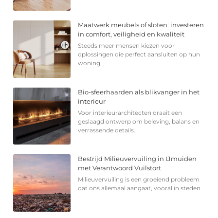
Maatwerk meubels of sloten: investeren
in comfort, veiligheid en kwaliteit
Steeds meer mensen kiezen voor
oplossingen die perfect aansluiten op hun
woning
Bio-sfeerhaarden als blikvanger in het
interieur
Voor interieurarchitecten draait een
geslaagd ontwerp om beleving, balans en
verrassende details.
Bestrijd Milieuvervuiling in IJmuiden
met Verantwoord Vuilstort
Milieuvervuiling is een groeiend probleem
dat ons allemaal aangaat, vooral in steden