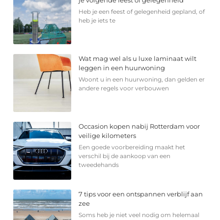
Heb je een feest of gelegenheid gepland, of
heb je iets te
Wat mag wel als u luxe laminaat wilt
leggen in een huurwoning
Woont u in een huurwoning, dan gelden er
andere regels voor verbouwen
Occasion kopen nabij Rotterdam voor
veilige kilometers
Een goede voorbereiding maakt het
verschil bij de aankoop van een
tweedehands
7 tips voor een ontspannen verblijf aan
zee
Soms heb je niet veel nodig om helemaal