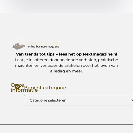
Van trends tot tips – lees het op Nextmagazine.nl
Laat je inspireren door boeiende verhalen, praktische
inzichten en verrassende artikelen over het leven van
alledag en meer.
Onze
Bericht categorie
informatie
Goede Backlinks: Jouw Sleutel tot Hogere Google Rankings
Manieren om Geld te Verdienen met Mijn Website: Zo Zet Jij Je Website om in een Inkomstenbron