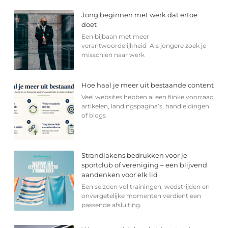
Jong beginnen met werk dat ertoe
doet
Een bijbaan met meer
verantwoordelijkheid Als jongere zoek je
misschien naar werk
Hoe haal je meer uit bestaande content
Veel websites hebben al een flinke voorraad
artikelen, landingspagina’s, handleidingen
of blogs
Strandlakens bedrukken voor je
sportclub of vereniging – een blijvend
aandenken voor elk lid
Een seizoen vol trainingen, wedstrijden en
onvergetelijke momenten verdient een
passende afsluiting.