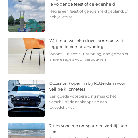
je volgende feest of gelegenheid
Heb je een feest of gelegenheid gepland, of
heb je iets te
Wat mag wel als u luxe laminaat wilt
leggen in een huurwoning
Woont u in een huurwoning, dan gelden er
andere regels voor verbouwen
Occasion kopen nabij Rotterdam voor
veilige kilometers
Een goede voorbereiding maakt het
verschil bij de aankoop van een
tweedehands
7 tips voor een ontspannen verblijf aan
zee