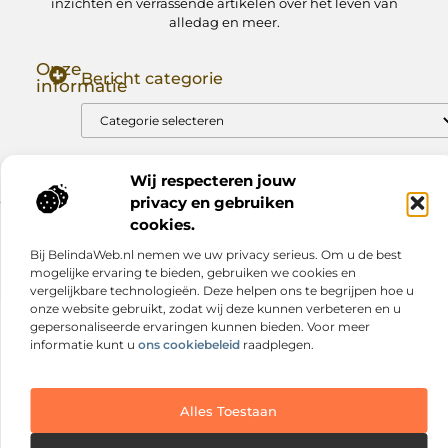
inzichten en verrassende artikelen over het leven van
alledag en meer.
Onze
Bericht categorie
informatie
Goede Backlinks: Jouw Sleutel tot Hogere Google Rankings
Manieren om Geld te Verdienen met Mijn Website: Zo Zet Jij Je Website om in een Inkomstenbron
Wij respecteren jouw
privacy en gebruiken
cookies.
Website index
Cookiebeleid (EU)
Bij BelindaWeb.nl nemen we uw privacy serieus. Om u de best
@2025 www.nextmagazine.nl. All Right Reserved.
mogelijke ervaring te bieden, gebruiken we cookies en
vergelijkbare technologieën. Deze helpen ons te begrijpen hoe u
onze website gebruikt, zodat wij deze kunnen verbeteren en u
gepersonaliseerde ervaringen kunnen bieden. Voor meer
informatie kunt u
ons cookiebeleid
raadplegen.
Alles Toestaan