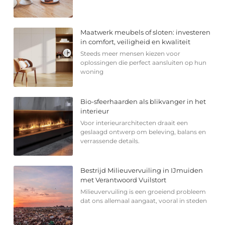
Maatwerk meubels of sloten: investeren
in comfort, veiligheid en kwaliteit
Steeds meer mensen kiezen voor
oplossingen die perfect aansluiten op hun
woning
Bio-sfeerhaarden als blikvanger in het
interieur
Voor interieurarchitecten draait een
geslaagd ontwerp om beleving, balans en
verrassende details.
Bestrijd Milieuvervuiling in IJmuiden
met Verantwoord Vuilstort
Milieuvervuiling is een groeiend probleem
dat ons allemaal aangaat, vooral in steden