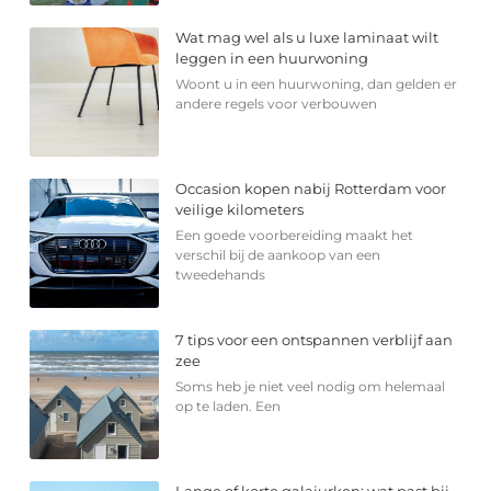
Wat mag wel als u luxe laminaat wilt
leggen in een huurwoning
Woont u in een huurwoning, dan gelden er
andere regels voor verbouwen
Occasion kopen nabij Rotterdam voor
veilige kilometers
Een goede voorbereiding maakt het
verschil bij de aankoop van een
tweedehands
7 tips voor een ontspannen verblijf aan
zee
Soms heb je niet veel nodig om helemaal
op te laden. Een
Lange of korte galajurken: wat past bij