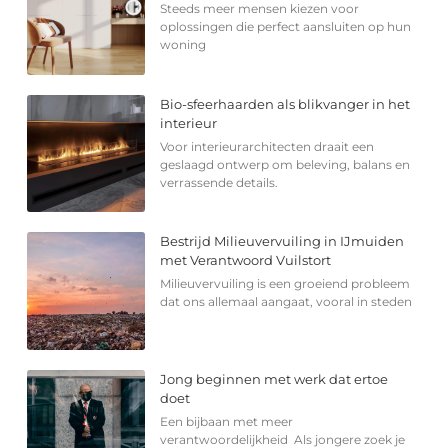
Steeds meer mensen kiezen voor
oplossingen die perfect aansluiten op hun
woning
Bio-sfeerhaarden als blikvanger in het
interieur
Voor interieurarchitecten draait een
geslaagd ontwerp om beleving, balans en
verrassende details.
Bestrijd Milieuvervuiling in IJmuiden
met Verantwoord Vuilstort
Milieuvervuiling is een groeiend probleem
dat ons allemaal aangaat, vooral in steden
Jong beginnen met werk dat ertoe
doet
Een bijbaan met meer
verantwoordelijkheid Als jongere zoek je