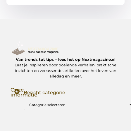
Van trends tot tips – lees het op Nextmagazine.nl
Laat je inspireren door boeiende verhalen, praktische
inzichten en verrassende artikelen over het leven van
alledag en meer.
Onze
Bericht categorie
informatie
Goede Backlinks: Jouw Sleutel tot Hogere Google Rankings
Manieren om Geld te Verdienen met Mijn Website: Zo Zet Jij Je Website om in een Inkomstenbron