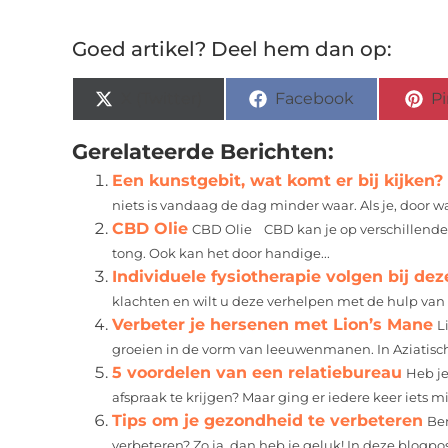
Goed artikel? Deel hem dan op:
X (Twitter)
Facebook
Pi
Gerelateerde Berichten:
Een kunstgebit, wat komt er bij kijken?
niets is vandaag de dag minder waar. Als je, door wa
CBD Olie
CBD Olie CBD kan je op verschillende
tong. Ook kan het door handige...
Individuele fysiotherapie volgen bij dez
klachten en wilt u deze verhelpen met de hulp van f
Verbeter je hersenen met Lion’s Mane
L
groeien in de vorm van leeuwenmanen. In Aziatische
5 voordelen van een relatiebureau
Heb je
afspraak te krijgen? Maar ging er iedere keer iets mi
Tips om je gezondheid te verbeteren
Ben
verbeteren? Zo ja, dan heb je geluk! In deze blogpos