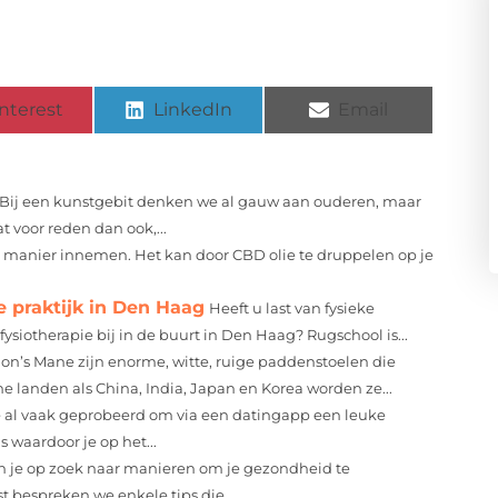
nterest
LinkedIn
Email
Bij een kunstgebit denken we al gauw aan ouderen, maar
t voor reden dan ook,...
 manier innemen. Het kan door CBD olie te druppelen op je
e praktijk in Den Haag
Heeft u last van fysieke
ysiotherapie bij in de buurt in Den Haag? Rugschool is...
ion’s Mane zijn enorme, witte, ruige paddenstoelen die
 landen als China, India, Japan en Korea worden ze...
 al vaak geprobeerd om via een datingapp een leuke
s waardoor je op het...
 je op zoek naar manieren om je gezondheid te
t bespreken we enkele tips die...