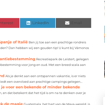
nterest
LinkedIn
Email
anje of Italië
Ben jij toe aan een prachtige rondreis
teden? Dan hebben wij een gouden tip! U kunt bij Vámonos
akantiebestemming
Recreatiepark de Leistert, gelegen
iebestemming voor jong en oud. Met een breed scala aan
and
Als je denkt aan een ontspannen vakantie, is er niets
iedt een overvloed aan prachtige campings gelegen...
es je voor een bekende of minder bekende
 en dat betekent dat het tijd is om na te denken over je
ek de magie
Guatemala, het hart van de Maya-wereld, is