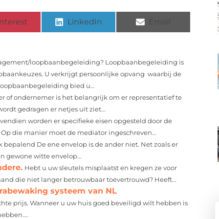
nterest
LinkedIn
Email
agement/loopbaanbegeleiding? Loopbaanbegeleiding is
pbaankeuzes. U verkrijgt persoonlijke opvang waarbij de
Loopbaanbegeleiding bied u...
r of ondernemer is het belangrijk om er representatief te
rdt gedragen er netjes uit ziet...
vendien worden er specifieke eisen opgesteld door de
 Op die manier moet de mediator ingeschreven...
k bepalend De ene envelop is de ander niet. Net zoals er
en gewone witte envelop...
ndere.
Hebt u uw sleutels misplaatst en kregen ze voor
emand die niet langer betrouwbaar toevertrouwd? Heeft...
erabewaking systeem van NL
hte prijs. Wanneer u uw huis goed beveiligd wilt hebben is
ebben....