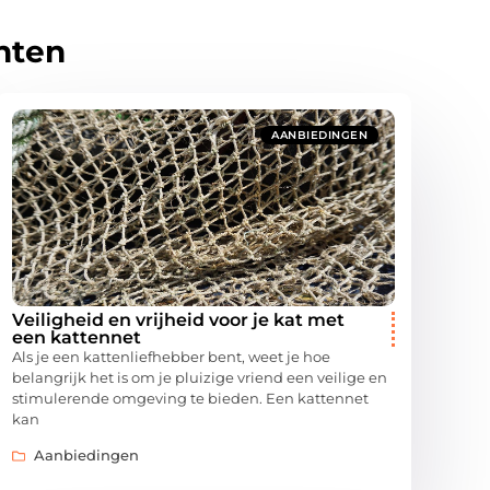
hten
AANBIEDINGEN
Veiligheid en vrijheid voor je kat met
een kattennet
Als je een kattenliefhebber bent, weet je hoe
belangrijk het is om je pluizige vriend een veilige en
stimulerende omgeving te bieden. Een kattennet
kan
Aanbiedingen