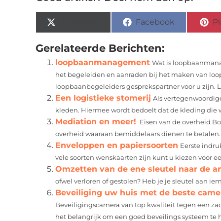
X (Twitter)
Facebook
Pi
Gerelateerde Berichten:
loopbaanmanagement
Wat is loopbaanman
het begeleiden en aanraden bij het maken van loo
loopbaanbegeleiders gesprekspartner voor u zijn. 
Een logistieke stomerij
Als vertegenwoordige
kleden. Hiermee wordt bedoelt dat de kleding die wo
Mediation en meer!
Eisen van de overheid Bo
overheid waaraan bemiddelaars dienen te betalen.
Enveloppen en papiersoorten
Eerste indru
vele soorten wenskaarten zijn kunt u kiezen voor e
Omzetten van de ene sleutel naar de a
ofwel verloren of gestolen? Heb je je sleutel aan i
Beveiliging uw huis met de beste cam
Beveiligingscamera van top kwaliteit tegen een zac
het belangrijk om een goed beveilings systeem te h