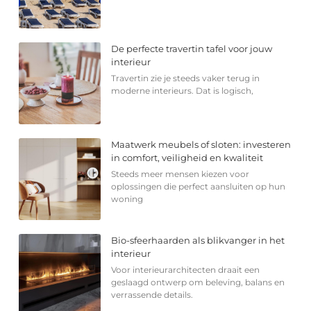
De perfecte travertin tafel voor jouw
interieur
Travertin zie je steeds vaker terug in
moderne interieurs. Dat is logisch,
Maatwerk meubels of sloten: investeren
in comfort, veiligheid en kwaliteit
Steeds meer mensen kiezen voor
oplossingen die perfect aansluiten op hun
woning
Bio-sfeerhaarden als blikvanger in het
interieur
Voor interieurarchitecten draait een
geslaagd ontwerp om beleving, balans en
verrassende details.