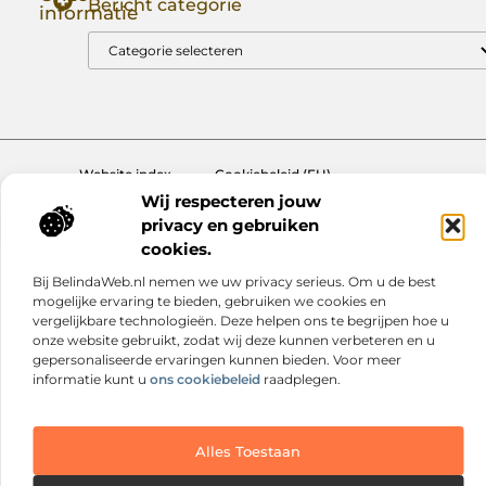
Bericht categorie
informatie
Goede Backlinks: Jouw Sleutel tot Hogere Google Rankings
Manieren om Geld te Verdienen met Mijn Website: Zo Zet Jij Je Website om in een Inkomstenbron
Website index
Cookiebeleid (EU)
Wij respecteren jouw
@2025 www.nextmagazine.nl. All Right Reserved.
privacy en gebruiken
cookies.
Bij BelindaWeb.nl nemen we uw privacy serieus. Om u de best
mogelijke ervaring te bieden, gebruiken we cookies en
vergelijkbare technologieën. Deze helpen ons te begrijpen hoe u
onze website gebruikt, zodat wij deze kunnen verbeteren en u
gepersonaliseerde ervaringen kunnen bieden. Voor meer
informatie kunt u
ons cookiebeleid
raadplegen.
Alles Toestaan