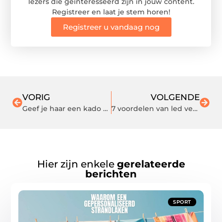
lezers die geïnteresseerd zijn in jouw content.
Registreer en laat je stem horen!
Registreer u vandaag nog
VORIG
VOLGENDE
Geef je haar een kado met onze haarzeep
7 voordelen van led verlichting strips in huis
Hier zijn enkele
gerelateerde
berichten
SPORT