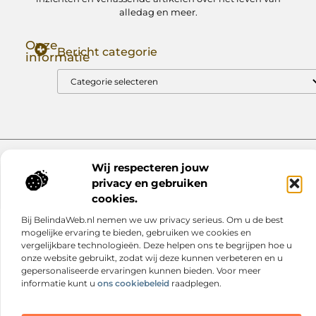
alledag en meer.
Onze
Bericht categorie
informatie
Goede Backlinks: Jouw Sleutel tot Hogere Google Rankings
Manieren om Geld te Verdienen met Mijn Website: Zo Zet Jij Je Website om in een Inkomstenbron
Website index
Cookiebeleid (EU)
Wij respecteren jouw
privacy en gebruiken
@2025 www.nextmagazine.nl. All Right Reserved.
cookies.
Bij BelindaWeb.nl nemen we uw privacy serieus. Om u de best
mogelijke ervaring te bieden, gebruiken we cookies en
vergelijkbare technologieën. Deze helpen ons te begrijpen hoe u
onze website gebruikt, zodat wij deze kunnen verbeteren en u
gepersonaliseerde ervaringen kunnen bieden. Voor meer
informatie kunt u
ons cookiebeleid
raadplegen.