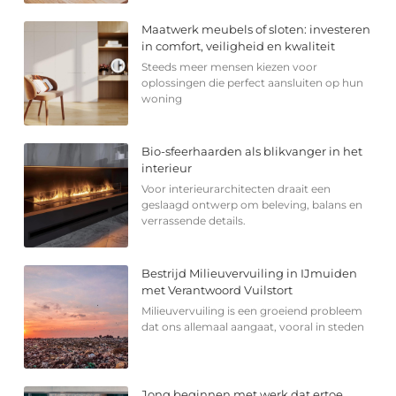
Maatwerk meubels of sloten: investeren
in comfort, veiligheid en kwaliteit
Steeds meer mensen kiezen voor
oplossingen die perfect aansluiten op hun
woning
Bio-sfeerhaarden als blikvanger in het
interieur
Voor interieurarchitecten draait een
geslaagd ontwerp om beleving, balans en
verrassende details.
Bestrijd Milieuvervuiling in IJmuiden
met Verantwoord Vuilstort
Milieuvervuiling is een groeiend probleem
dat ons allemaal aangaat, vooral in steden
Jong beginnen met werk dat ertoe