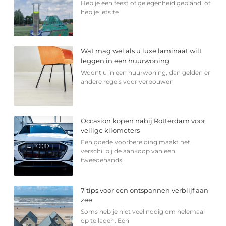
Heb je een feest of gelegenheid gepland, of
heb je iets te
Wat mag wel als u luxe laminaat wilt
leggen in een huurwoning
Woont u in een huurwoning, dan gelden er
andere regels voor verbouwen
Occasion kopen nabij Rotterdam voor
veilige kilometers
Een goede voorbereiding maakt het
verschil bij de aankoop van een
tweedehands
7 tips voor een ontspannen verblijf aan
zee
Soms heb je niet veel nodig om helemaal
op te laden. Een