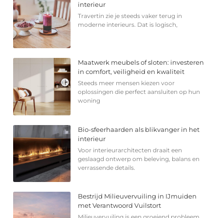
interieur
Travertin zie je steeds vaker terug in
moderne interieurs. Dat is logisch,
Maatwerk meubels of sloten: investeren
in comfort, veiligheid en kwaliteit
Steeds meer mensen kiezen voor
oplossingen die perfect aansluiten op hun
woning
Bio-sfeerhaarden als blikvanger in het
interieur
Voor interieurarchitecten draait een
geslaagd ontwerp om beleving, balans en
verrassende details.
Bestrijd Milieuvervuiling in IJmuiden
met Verantwoord Vuilstort
Milieuvervuiling is een groeiend probleem