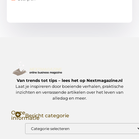
Van trends tot tips – lees het op Nextmagazine.nl
Laat je inspireren door boeiende verhalen, praktische
inzichten en verrassende artikelen over het leven van
alledag en meer.
Onze
Bericht categorie
informatie
Goede Backlinks: Jouw Sleutel tot Hogere Google Rankings
Manieren om Geld te Verdienen met Mijn Website: Zo Zet Jij Je Website om in een Inkomstenbron