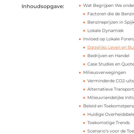
Wat Begrijpen We onder
Inhoudsopgave:
Factoren die de Benzi
Benzineprijzen in Spij
Lokale Dynamiek
Invloed op Lokale Fore
Dagelijks Leven en B
Bedrijven en Handel
Case Studies en Quot
Milieuoverwegingen
Verminderde CO2-uits
Alternatieve Transpo
Milieuvriendelijke Init
Beleid en Toekomstpers
Huidige Overheidsbel
Toekomstige Trends
Scenario’s voor de To