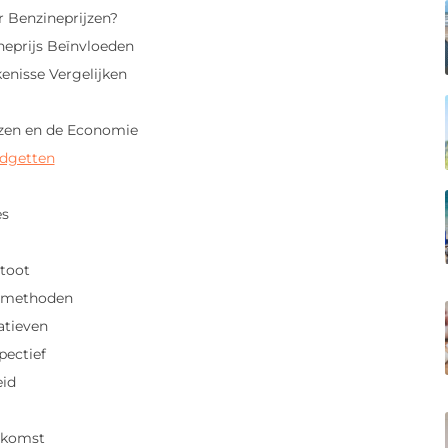
 Benzineprijzen?
neprijs Beïnvloeden
kenisse Vergelijken
nzen en de Economie
udgetten
es
toot
rtmethoden
iatieven
pectief
eid
ekomst