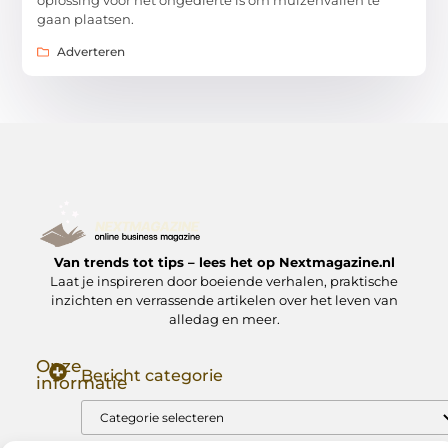
gaan plaatsen.
Adverteren
Van trends tot tips – lees het op Nextmagazine.nl
Laat je inspireren door boeiende verhalen, praktische
inzichten en verrassende artikelen over het leven van
alledag en meer.
Onze
Bericht categorie
informatie
Goede Backlinks: Jouw Sleutel tot Hogere Google Rankings
Manieren om Geld te Verdienen met Mijn Website: Zo Zet Jij Je Website om in een Inkomstenbron