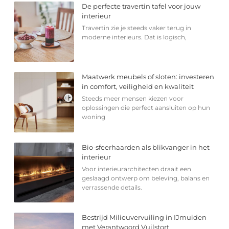
De perfecte travertin tafel voor jouw
interieur
Travertin zie je steeds vaker terug in
moderne interieurs. Dat is logisch,
Maatwerk meubels of sloten: investeren
in comfort, veiligheid en kwaliteit
Steeds meer mensen kiezen voor
oplossingen die perfect aansluiten op hun
woning
Bio-sfeerhaarden als blikvanger in het
interieur
Voor interieurarchitecten draait een
geslaagd ontwerp om beleving, balans en
verrassende details.
Bestrijd Milieuvervuiling in IJmuiden
met Verantwoord Vuilstort