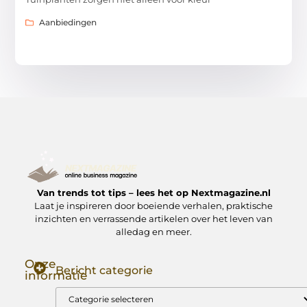
Aanbiedingen
Van trends tot tips – lees het op Nextmagazine.nl
Laat je inspireren door boeiende verhalen, praktische
inzichten en verrassende artikelen over het leven van
alledag en meer.
Onze
Bericht categorie
informatie
Goede Backlinks: Jouw Sleutel tot Hogere Google Rankings
Manieren om Geld te Verdienen met Mijn Website: Zo Zet Jij Je Website om in een Inkomstenbron