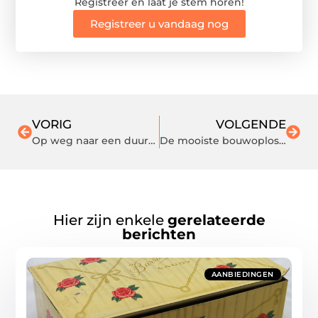
Registreer en laat je stem horen!
Registreer u vandaag nog
VORIG
VOLGENDE
Op weg naar een duurzame toekomst
De mooiste bouwoplossingen
Hier zijn enkele
gerelateerde
berichten
AANBIEDINGEN