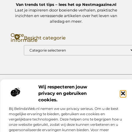
Van trends tot tips – lees het op Nextmagazine.nl
Laat je inspireren door boeiende verhalen, praktische
inzichten en verrassende artikelen over het leven van
alledag en meer.
Onze
Bericht categorie
informatie
Goede Backlinks: Jouw Sleutel tot Hogere Google Rankings
Manieren om Geld te Verdienen met Mijn Website: Zo Zet Jij Je Website om in een Inkomstenbron
Website index
Cookiebeleid (EU)
Wij respecteren jouw
@2025 www.nextmagazine.nl. All Right Reserved.
privacy en gebruiken
cookies.
Bij BelindaWeb.nl nemen we uw privacy serieus. Om u de best
mogelijke ervaring te bieden, gebruiken we cookies en
vergelijkbare technologieën. Deze helpen ons te begrijpen hoe u
onze website gebruikt, zodat wij deze kunnen verbeteren en u
gepersonaliseerde ervaringen kunnen bieden. Voor meer