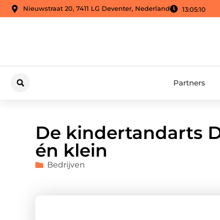
Nieuwstraat 20, 7411 LG Deventer, Nederland
13:05:11
Partners
De kindertandarts D
én klein
Bedrijven