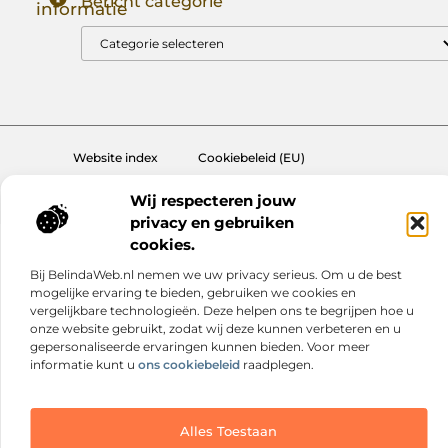
Bericht categorie
informatie
Goede Backlinks: Jouw Sleutel tot Hogere Google Rankings
Manieren om Geld te Verdienen met Mijn Website: Zo Zet Jij Je Website om in een Inkomstenbron
Website index
Cookiebeleid (EU)
@2025 www.nextmagazine.nl. All Right Reserved.
Wij respecteren jouw
privacy en gebruiken
cookies.
Bij BelindaWeb.nl nemen we uw privacy serieus. Om u de best
mogelijke ervaring te bieden, gebruiken we cookies en
vergelijkbare technologieën. Deze helpen ons te begrijpen hoe u
onze website gebruikt, zodat wij deze kunnen verbeteren en u
gepersonaliseerde ervaringen kunnen bieden. Voor meer
informatie kunt u
ons cookiebeleid
raadplegen.
Alles Toestaan