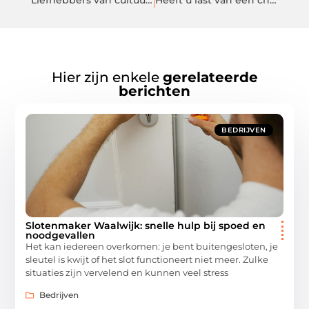
Liefhebbers van cultuur kunnen zich verheugen op de kunst, muziek en literatuur van Bilbao
Heeft u last van een chronische hoest?
Hier zijn enkele
gerelateerde
berichten
BEDRIJVEN
Slotenmaker Waalwijk: snelle hulp bij spoed en
noodgevallen
Het kan iedereen overkomen: je bent buitengesloten, je
sleutel is kwijt of het slot functioneert niet meer. Zulke
situaties zijn vervelend en kunnen veel stress
Bedrijven