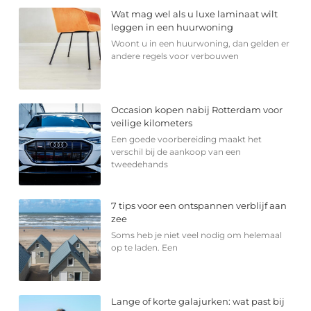
Wat mag wel als u luxe laminaat wilt
leggen in een huurwoning
Woont u in een huurwoning, dan gelden er
andere regels voor verbouwen
Occasion kopen nabij Rotterdam voor
veilige kilometers
Een goede voorbereiding maakt het
verschil bij de aankoop van een
tweedehands
7 tips voor een ontspannen verblijf aan
zee
Soms heb je niet veel nodig om helemaal
op te laden. Een
Lange of korte galajurken: wat past bij