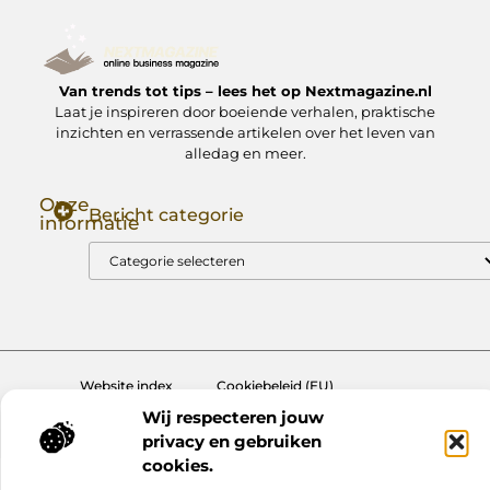
Van trends tot tips – lees het op Nextmagazine.nl
Laat je inspireren door boeiende verhalen, praktische
inzichten en verrassende artikelen over het leven van
alledag en meer.
Onze
Bericht categorie
informatie
Goede Backlinks: Jouw Sleutel tot Hogere Google Rankings
Manieren om Geld te Verdienen met Mijn Website: Zo Zet Jij Je Website om in een Inkomstenbron
Website index
Cookiebeleid (EU)
Wij respecteren jouw
@2025 www.nextmagazine.nl. All Right Reserved.
privacy en gebruiken
cookies.