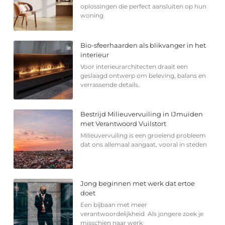
oplossingen die perfect aansluiten op hun
woning
Bio-sfeerhaarden als blikvanger in het
interieur
Voor interieurarchitecten draait een
geslaagd ontwerp om beleving, balans en
verrassende details.
Bestrijd Milieuvervuiling in IJmuiden
met Verantwoord Vuilstort
Milieuvervuiling is een groeiend probleem
dat ons allemaal aangaat, vooral in steden
Jong beginnen met werk dat ertoe
doet
Een bijbaan met meer
verantwoordelijkheid Als jongere zoek je
misschien naar werk