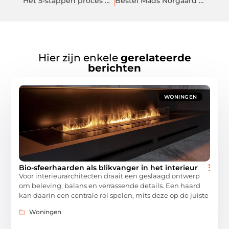
Het 5-stappen proces om de juiste BBQ voor u te kopen
Bestel Mads Norgaard kleding eenvoudig online
Hier zijn enkele
gerelateerde
berichten
WONINGEN
Bio-sfeerhaarden als blikvanger in het interieur
Voor interieurarchitecten draait een geslaagd ontwerp
om beleving, balans en verrassende details. Een haard
kan daarin een centrale rol spelen, mits deze op de juiste
Woningen