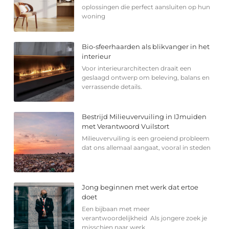
oplossingen die perfect aansluiten op hun
woning
Bio-sfeerhaarden als blikvanger in het
interieur
Voor interieurarchitecten draait een
geslaagd ontwerp om beleving, balans en
verrassende details.
Bestrijd Milieuvervuiling in IJmuiden
met Verantwoord Vuilstort
Milieuvervuiling is een groeiend probleem
dat ons allemaal aangaat, vooral in steden
Jong beginnen met werk dat ertoe
doet
Een bijbaan met meer
verantwoordelijkheid Als jongere zoek je
misschien naar werk