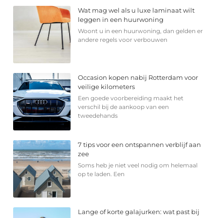
Wat mag wel als u luxe laminaat wilt
leggen in een huurwoning
Woont u in een huurwoning, dan gelden er
andere regels voor verbouwen
Occasion kopen nabij Rotterdam voor
veilige kilometers
Een goede voorbereiding maakt het
verschil bij de aankoop van een
tweedehands
7 tips voor een ontspannen verblijf aan
zee
Soms heb je niet veel nodig om helemaal
op te laden. Een
Lange of korte galajurken: wat past bij