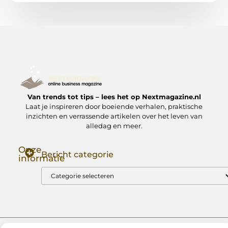
Van trends tot tips – lees het op Nextmagazine.nl
Laat je inspireren door boeiende verhalen, praktische
inzichten en verrassende artikelen over het leven van
alledag en meer.
Onze
Bericht categorie
informatie
Goede Backlinks: Jouw Sleutel tot Hogere Google Rankings
Manieren om Geld te Verdienen met Mijn Website: Zo Zet Jij Je Website om in een Inkomstenbron