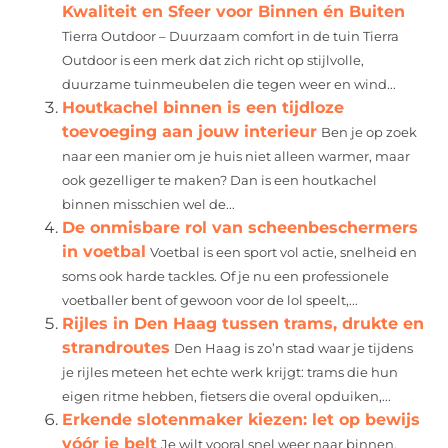
Kwaliteit en Sfeer voor Binnen én Buiten
Tierra Outdoor – Duurzaam comfort in de tuin Tierra
Outdoor is een merk dat zich richt op stijlvolle,
duurzame tuinmeubelen die tegen weer en wind...
Houtkachel binnen is een tijdloze
toevoeging aan jouw interieur
Ben je op zoek
naar een manier om je huis niet alleen warmer, maar
ook gezelliger te maken? Dan is een houtkachel
binnen misschien wel de...
De onmisbare rol van scheenbeschermers
in voetbal
Voetbal is een sport vol actie, snelheid en
soms ook harde tackles. Of je nu een professionele
voetballer bent of gewoon voor de lol speelt,...
Rijles in Den Haag tussen trams, drukte en
strandroutes
Den Haag is zo’n stad waar je tijdens
je rijles meteen het echte werk krijgt: trams die hun
eigen ritme hebben, fietsers die overal opduiken,...
Erkende slotenmaker kiezen: let op bewijs
vóór je belt
Je wilt vooral snel weer naar binnen,