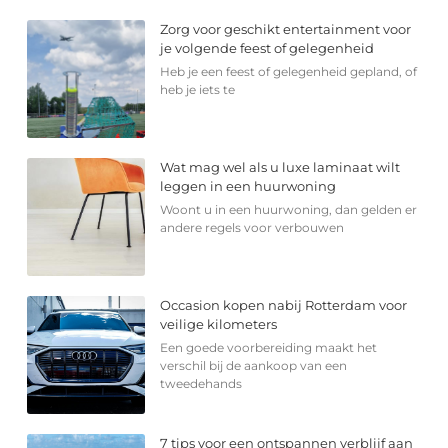
Zorg voor geschikt entertainment voor
je volgende feest of gelegenheid
Heb je een feest of gelegenheid gepland, of
heb je iets te
Wat mag wel als u luxe laminaat wilt
leggen in een huurwoning
Woont u in een huurwoning, dan gelden er
andere regels voor verbouwen
Occasion kopen nabij Rotterdam voor
veilige kilometers
Een goede voorbereiding maakt het
verschil bij de aankoop van een
tweedehands
7 tips voor een ontspannen verblijf aan