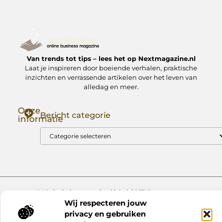
Van trends tot tips – lees het op Nextmagazine.nl
Laat je inspireren door boeiende verhalen, praktische
inzichten en verrassende artikelen over het leven van
alledag en meer.
Onze
Bericht categorie
informatie
Goede Backlinks: Jouw Sleutel tot Hogere Google Rankings
Manieren om Geld te Verdienen met Mijn Website: Zo Zet Jij Je Website om in een Inkomstenbron
Website index
Cookiebeleid (EU)
Wij respecteren jouw
@2025 www.nextmagazine.nl. All Right Reserved.
privacy en gebruiken