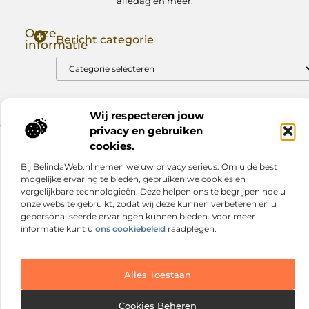
alledag en meer.
Onze
Bericht categorie
informatie
Goede Backlinks: Jouw Sleutel tot Hogere Google Rankings
Manieren om Geld te Verdienen met Mijn Website: Zo Zet Jij Je Website om in een Inkomstenbron
Wij respecteren jouw
privacy en gebruiken
cookies.
Website index
Cookiebeleid (EU)
Bij BelindaWeb.nl nemen we uw privacy serieus. Om u de best
@2025 www.nextmagazine.nl. All Right Reserved.
mogelijke ervaring te bieden, gebruiken we cookies en
vergelijkbare technologieën. Deze helpen ons te begrijpen hoe u
onze website gebruikt, zodat wij deze kunnen verbeteren en u
gepersonaliseerde ervaringen kunnen bieden. Voor meer
informatie kunt u
ons cookiebeleid
raadplegen.
Alles Toestaan
Cookies Beheren