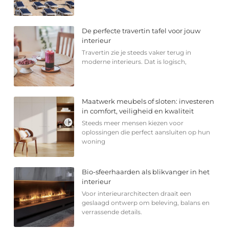
De perfecte travertin tafel voor jouw
interieur
Travertin zie je steeds vaker terug in
moderne interieurs. Dat is logisch,
Maatwerk meubels of sloten: investeren
in comfort, veiligheid en kwaliteit
Steeds meer mensen kiezen voor
oplossingen die perfect aansluiten op hun
woning
Bio-sfeerhaarden als blikvanger in het
interieur
Voor interieurarchitecten draait een
geslaagd ontwerp om beleving, balans en
verrassende details.