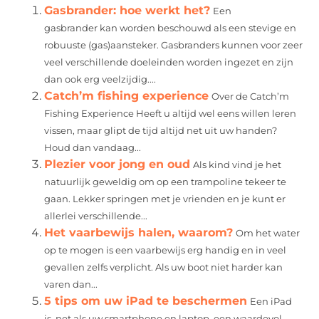
Gasbrander: hoe werkt het?
Een
gasbrander kan worden beschouwd als een stevige en
robuuste (gas)aansteker. Gasbranders kunnen voor zeer
veel verschillende doeleinden worden ingezet en zijn
dan ook erg veelzijdig....
Catch’m fishing experience
Over de Catch’m
Fishing Experience Heeft u altijd wel eens willen leren
vissen, maar glipt de tijd altijd net uit uw handen?
Houd dan vandaag...
Plezier voor jong en oud
Als kind vind je het
natuurlijk geweldig om op een trampoline tekeer te
gaan. Lekker springen met je vrienden en je kunt er
allerlei verschillende...
Het vaarbewijs halen, waarom?
Om het water
op te mogen is een vaarbewijs erg handig en in veel
gevallen zelfs verplicht. Als uw boot niet harder kan
varen dan...
5 tips om uw iPad te beschermen
Een iPad
is, net als uw smartphone en laptop, een waardevol