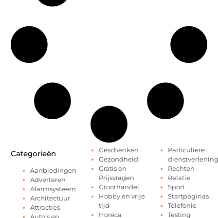
Geschenken
Particuliere
Categorieën
Gezondheid
dienstverlenin
Gratis en
Rechten
Aanbiedingen
Prijsvragen
Relatie
Adverteren
Groothandel
Sport
Alarmsysteem
Hobby en vrije
Startpaginas
Architectuur
tijd
Telefonie
Attracties
Horeca
Testing
Auto’s en