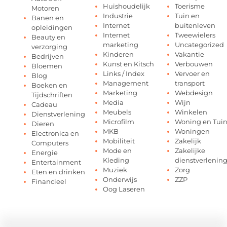
Huishoudelijk
Toerisme
Motoren
Industrie
Tuin en
Banen en
Internet
buitenleven
opleidingen
Internet
Tweewielers
Beauty en
marketing
Uncategorized
verzorging
Kinderen
Vakantie
Bedrijven
Kunst en Kitsch
Verbouwen
Bloemen
Links / Index
Vervoer en
Blog
Management
transport
Boeken en
Marketing
Webdesign
Tijdschriften
Media
Wijn
Cadeau
Meubels
Winkelen
Dienstverlening
Microfilm
Woning en Tui
Dieren
MKB
Woningen
Electronica en
Mobiliteit
Zakelijk
Computers
Mode en
Zakelijke
Energie
Kleding
dienstverlenin
Entertainment
Muziek
Zorg
Eten en drinken
Onderwijs
ZZP
Financieel
Oog Laseren