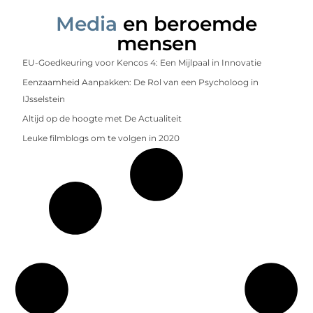
Media
en beroemde
mensen
EU-Goedkeuring voor Kencos 4: Een Mijlpaal in Innovatie
Eenzaamheid Aanpakken: De Rol van een Psycholoog in
IJsselstein
Altijd op de hoogte met De Actualiteit
Leuke filmblogs om te volgen in 2020